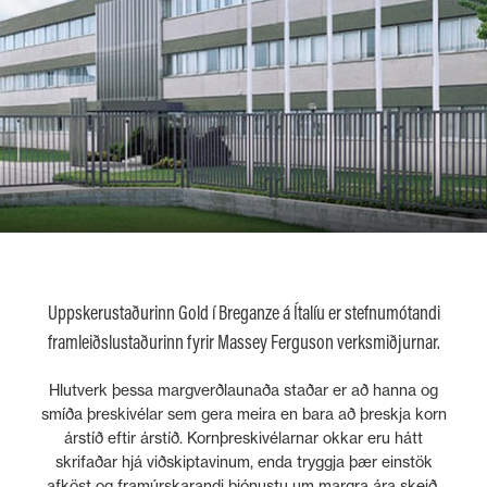
Uppskerustaðurinn Gold í Breganze á Ítalíu er stefnumótandi
framleiðslustaðurinn fyrir Massey Ferguson verksmiðjurnar.
Hlutverk þessa margverðlaunaða staðar er að hanna og
smíða þreskivélar sem gera meira en bara að þreskja korn
árstíð eftir árstíð. Kornþreskivélarnar okkar eru hátt
skrifaðar hjá viðskiptavinum, enda tryggja þær einstök
afköst og framúrskarandi þjónustu um margra ára skeið.