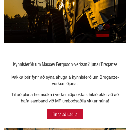
Kynnisferðir um Massey Ferguson-verksmiðjuna í Breganze
Þakka þér fyrir að sýna áhuga á kynnisferð um Breganze-
verksmiðjuna.
Til að plana heimsókn í verksmiðju okkar, hikið ekki við að
hafa samband við MF umboðsaðila ykkar núna!
Finna söluaðila