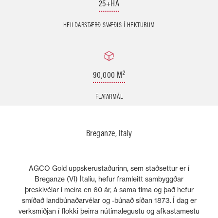
25+HA
HEILDARSTÆRÐ SVÆÐIS Í HEKTURUM
2
90,000 M
FLATARMÁL
Breganze, Italy
AGCO Gold uppskerustaðurinn, sem staðsettur er í
Breganze (VI) Ítalíu, hefur framleitt sambyggðar
þreskivélar í meira en 60 ár, á sama tíma og það hefur
smíðað landbúnaðarvélar og -búnað síðan 1873. Í dag er
verksmiðjan í flokki þeirra nútímalegustu og afkastamestu