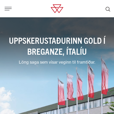
UPPSKERUSTAÐURINN GOLD Í
BREGANZE, ÍTALÍU
Löng saga sem vísar veginn til framtíðar.