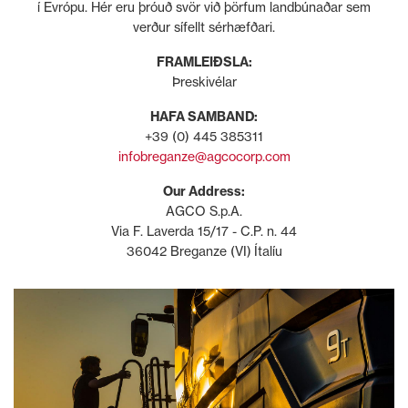
í Evrópu. Hér eru þróuð svör við þörfum landbúnaðar sem
verður sífellt sérhæfðari.
FRAMLEIÐSLA:
Þreskivélar
HAFA SAMBAND:
+39 (0) 445 385311
infobreganze@agcocorp.com
Our Address:
AGCO S.p.A.
Via F. Laverda 15/17 - C.P. n. 44
36042 Breganze (VI) Ítalíu