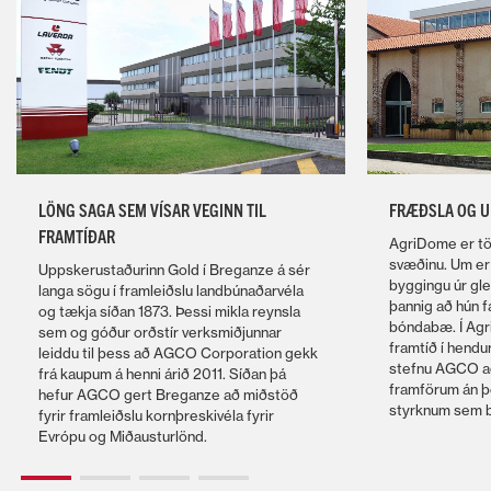
LÖNG SAGA SEM VÍSAR VEGINN TIL
FRÆÐSLA OG U
FRAMTÍÐAR
AgriDome er tö
svæðinu. Um er
Uppskerustaðurinn Gold í Breganze á sér
byggingu úr gle
langa sögu í framleiðslu landbúnaðarvéla
þannig að hún f
og tækja síðan 1873. Þessi mikla reynsla
bóndabæ. Í Agr
sem og góður orðstír verksmiðjunnar
framtíð í hendu
leiddu til þess að AGCO Corporation gekk
stefnu AGCO að
frá kaupum á henni árið 2011. Síðan þá
framförum án þ
hefur AGCO gert Breganze að miðstöð
styrknum sem b
fyrir framleiðslu kornþreskivéla fyrir
Evrópu og Miðausturlönd.