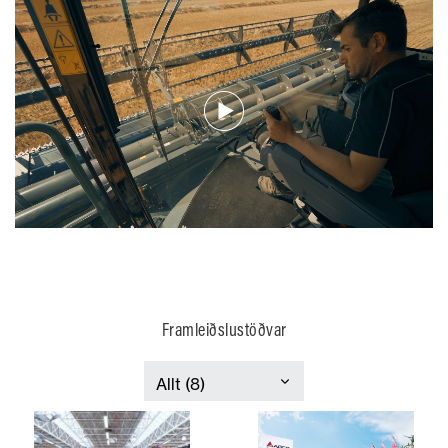
Framleiðslustöðvar