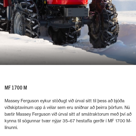
MF 1700 M
Massey Ferguson eykur stöðugt við úrval sitt til þess að bjóða
viðskiptavinum upp á vélar sem eru sniðnar að þeirra þörfum. Nú
bætir Massey Ferguson við úrval sitt af smátraktorum með því að
kynna til sögunnar tvær nýjar 35–67 hestafla gerðir í MF 1700 M-
línunni.