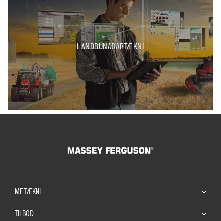
LANDBÚNAÐARTÆKNI
MF TÆKNI
TILBOÐ