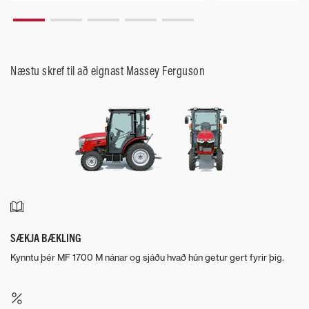
Næstu skref til að eignast Massey Ferguson
SÆKJA BÆKLING
Kynntu þér MF 1700 M nánar og sjáðu hvað hún getur gert fyrir þig.