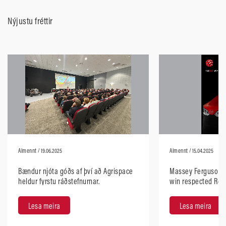
Nýjustu fréttir
Almennt
/ 19.06.2025
Almennt
/ 15.04.2025
Bændur njóta góðs af því að Agrispace
Massey Ferguson 5
heldur fyrstu ráðstefnurnar.
win respected Red
Design 2025
Lesa meira
Lesa meira