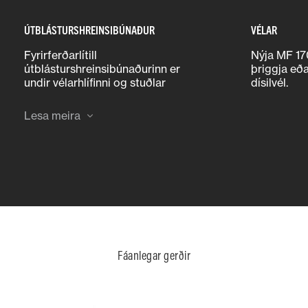
ÚTBLÁSTURSHREINSIBÚNAÐUR
VÉLAR
Fyrirferðarlítill
Nýja MF 17
útblásturshreinsibúnaðurinn er
þriggja eða
undir vélarhlífinni og stuðlar
dísilvél.
þannig að góðu skyggni fyrir
notandann.
Lesa meira
Fáanlegar gerðir