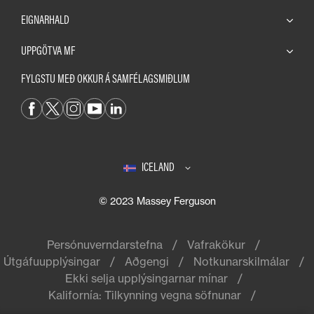
EIGNARHALD
UPPGÖTVA MF
FYLGSTU MEÐ OKKUR Á SAMFÉLAGSMIÐLUM
ICELAND
© 2023 Massey Ferguson
Persónuverndarstefna
Vafrakökur
Útgáfuupplýsingar
Aðgengi
Notkunarskilmálar
Ekki selja upplýsingarnar mínar
Kalifornía: Tilkynning vegna söfnunar