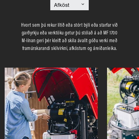
Hvort sem þú rekur lítið eða stórt býli eða starfar við
garðyrkju eða verktöku getur þú stólað á að MF 1700
M-línan geri þér kleift að skila ávallt góðu verki með
framúrskarandi skilvirkni, afköstum og áreiðanleika.