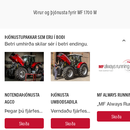
Vörur og þjónusta fyrir MF 1700 M
ÞJÓNUSTUPAKKAR SEM ERU Í BOÐI
Betri umhirða skilar sér í betri endingu.
NOTENDAÞJÓNUSTA
ÞJÓNUSTA
MF ALWAYS RUNNI
AGCO
UMBOÐSAÐILA
Þegar þú fjárfestir í Massey Ferguson vél nýtur þú þjónustu AGCO, stærsta framleiðanda landbúnaðarvéla á heimsvísu.
Verndaðu fjárfestingu þína í Massey Ferguson-vélinni með því að setja hana í hendur sérfræðinga.
Skoða
Skoða
Skoða