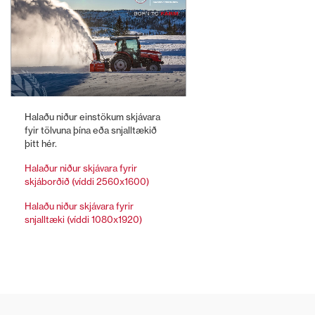
Halaðu niður einstökum skjávara
fyir tölvuna þína eða snjalltækið
þitt hér.
Halaður niður skjávara fyrir
skjáborðið (víddi 2560x1600)
Halaðu niður skjávara fyrir
snjalltæki (víddi 1080x1920)