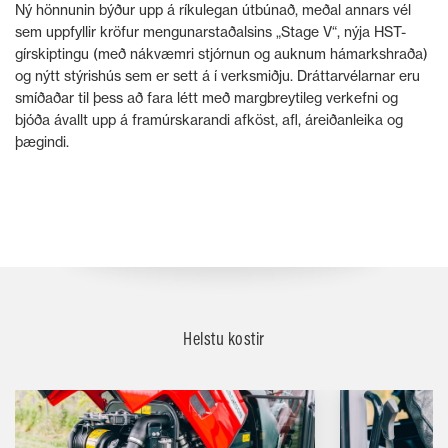
Ný hönnunin býður upp á ríkulegan útbúnað, meðal annars vél
sem uppfyllir kröfur mengunarstaðalsins „Stage V“, nýja HST-
gírskiptingu (með nákvæmri stjórnun og auknum hámarkshraða)
og nýtt stýrishús sem er sett á í verksmiðju. Dráttarvélarnar eru
smíðaðar til þess að fara létt með margbreytileg verkefni og
bjóða ávallt upp á framúrskarandi afköst, afl, áreiðanleika og
þægindi.
Helstu kostir