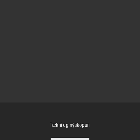
Tækni og nýsköpun