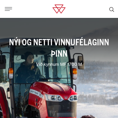
NÝI OG NETTI VINNUFÉLAGINN
ÞINN
Við kynnum MF 1700 M