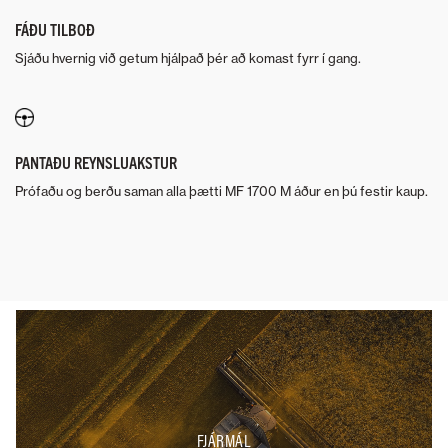
FÁÐU TILBOÐ
Sjáðu hvernig við getum hjálpað þér að komast fyrr í gang.
PANTAÐU REYNSLUAKSTUR
Prófaðu og berðu saman alla þætti MF 1700 M áður en þú festir kaup.
FJÁRMÁL