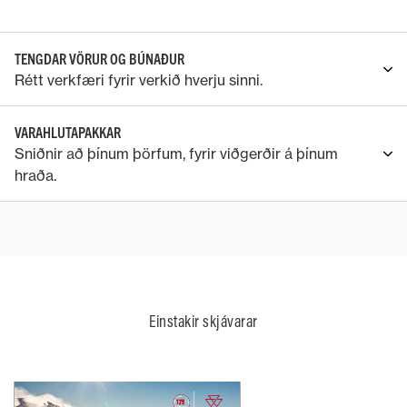
TENGDAR VÖRUR OG BÚNAÐUR
Rétt verkfæri fyrir verkið hverju sinni.
VARAHLUTAPAKKAR
Sniðnir að þínum þörfum, fyrir viðgerðir á þínum
hraða.
Einstakir skjávarar