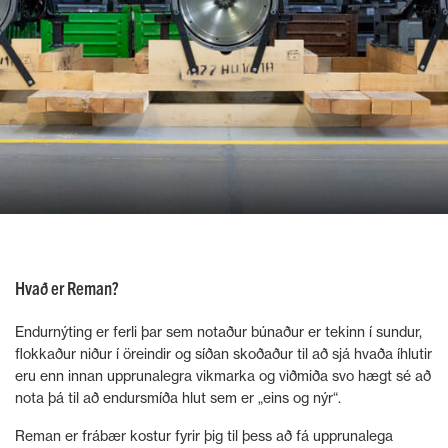
Hvað er Reman?
Endurnýting er ferli þar sem notaður búnaður er tekinn í sundur,
flokkaður niður í öreindir og síðan skoðaður til að sjá hvaða íhlutir
eru enn innan upprunalegra vikmarka og viðmiða svo hægt sé að
nota þá til að endursmíða hlut sem er „eins og nýr“.
Reman er frábær kostur fyrir þig til þess að fá upprunalega