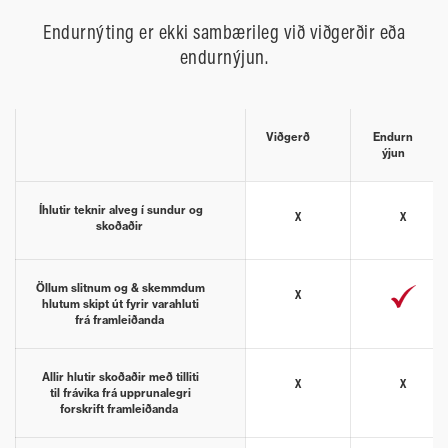
Endurnýting er ekki sambærileg við viðgerðir eða
endurnýjun.
Viðgerð
Endurn
ýjun
Íhlutir teknir alveg í sundur og
x
x
skoðaðir
Öllum slitnum og & skemmdum
x
hlutum skipt út fyrir varahluti
frá framleiðanda
Allir hlutir skoðaðir með tilliti
x
x
til frávika frá upprunalegri
forskrift framleiðanda