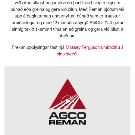
viðbótarvalkost þegar ákveða þarf hvort skipta eigi um
búnað eða greina og gera við bilun. Með Reman bjóðum við
upp á hagkvæman endurnýttan búnað sem er traustur,
áreiðanlegur og með 12 mánaða ábyrgð AGCO. Það getur
einnig tekið skemmri tíma en að greina og gera við bilun á
staðnum.
Frekari upplýsingar fást hjá
Massey Ferguson umboðinu á
þínu svæði
.