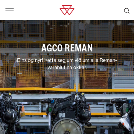
AGCO REMAN
Eins og nýr! Þetta segjum við um alla Reman-
varahlutina okkar.