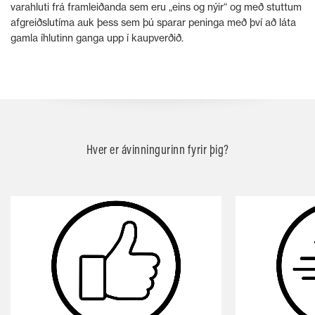
varahluti frá framleiðanda sem eru „eins og nýir“ og með stuttum
afgreiðslutíma auk þess sem þú sparar peninga með því að láta
gamla íhlutinn ganga upp í kaupverðið.
Hver er ávinningurinn fyrir þig?