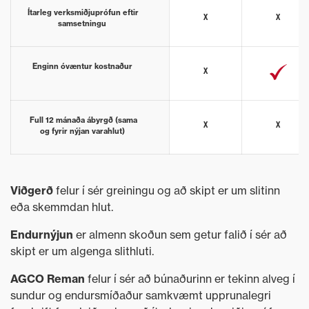
Ítarleg verksmiðjuprófun eftir
x
x
samsetningu
Enginn óvæntur kostnaður
x
Full 12 mánaða ábyrgð (sama
x
x
og fyrir nýjan varahlut)
Viðgerð
felur í sér greiningu og að skipt er um slitinn
eða skemmdan hlut.
Endurnýjun
er almenn skoðun sem getur falið í sér að
skipt er um algenga slithluti.
AGCO Reman
felur í sér að búnaðurinn er tekinn alveg í
sundur og endursmíðaður samkvæmt upprunalegri