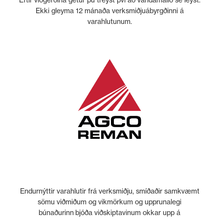
Ekki gleyma 12 mánaða verksmiðjuábyrgðinni á
varahlutunum.
Endurnýttir varahlutir frá verksmiðju, smíðaðir samkvæmt
sömu viðmiðum og vikmörkum og upprunalegi
búnaðurinn bjóða viðskiptavinum okkar upp á