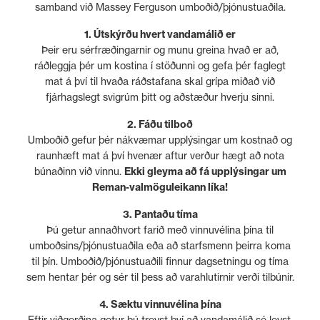
samband við Massey Ferguson umboðið/þjónustuaðila.
1. Útskýrðu hvert vandamálið er
Þeir eru sérfræðingarnir og munu greina hvað er að,
ráðleggja þér um kostina í stöðunni og gefa þér faglegt
mat á því til hvaða ráðstafana skal grípa miðað við
fjárhagslegt svigrúm þitt og aðstæður hverju sinni.
2. Fáðu tilboð
Umboðið gefur þér nákvæmar upplýsingar um kostnað og
raunhæft mat á því hvenær aftur verður hægt að nota
búnaðinn við vinnu.
Ekki gleyma að fá upplýsingar um
Reman-valmöguleikann líka!
3. Pantaðu tíma
Þú getur annaðhvort farið með vinnuvélina þína til
umboðsins/þjónustuaðila eða að starfsmenn þeirra koma
til þín. Umboðið/þjónustuaðili finnur dagsetningu og tíma
sem hentar þér og sér til þess að varahlutirnir verði tilbúnir.
4. Sæktu vinnuvélina þína
Eftir viðgerðina getur þú treyst því að vandamálið sé leyst.