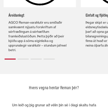
Áreiðanlegt
Einfalt og fljótle
AGCO Reman-varahlutir eru smíðaðir
Þegar skipt er um
samkvæmt nýjustu forskriftum af
eldsneytisdælu 
sérfræðingum á sérhæfðum
þarf að opna gam
framleiðslustöðum. Þetta þýðir að þeir
bilanagreiningu,
bjóða upp á sömu eiginleika og
finna út hvað er
upprunalegir varahlutir – stundum jafnvel
neina óþarfa áh
betri.
Hvers vegna hentar Reman þér?
Um leið og þig grunar að vélin þín sé í ólagi skaltu hafa