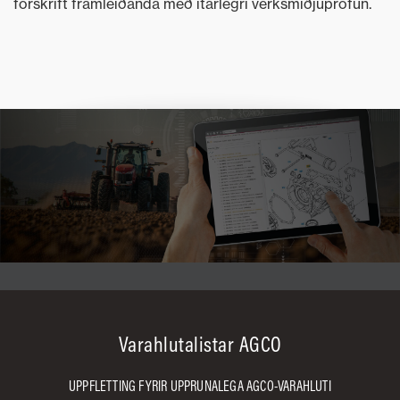
forskrift framleiðanda með ítarlegri verksmiðjuprófun.
Varahlutalistar AGCO
UPPFLETTING FYRIR UPPRUNALEGA AGCO-VARAHLUTI