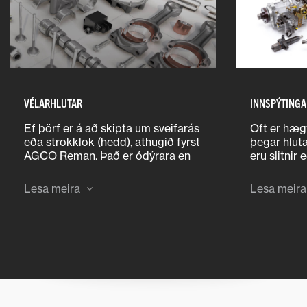
VÉLARHLUTAR
INNSPÝTINGA
Ef þörf er á að skipta um sveifarás
Oft er hægt
eða strokklok (hedd), athugið fyrst
þegar hluta
AGCO Reman. Það er ódýrara en
eru slitnir 
nýtt, betra en lagfært og með
varahlutir 
afkastagetu sem hægt er að
og 12 mán
Lesa meira
Lesa meira
ábyrgjast. Spurðu Massey
með AGCO 
Ferguson söluaðila þinn um AGCO
Lágmarks b
Reman!