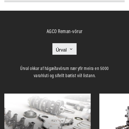
AGCO Reman-vörur
Úrval okkar af hágæðavörum nær yfir meira en 5000
varahluti og sífellt bætist við listann.