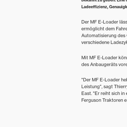
bekannt zu geben. Eine 
Ladeeffizienz, Genauigk
Der MF E-Loader läss
ermöglicht dem Fahre
Automatisierung des 
verschiedene Ladezyk
Mit MF E-Loader könn
des Anbaugeräts vorei
"Der MF E-Loader heb
Leistung", sagt Thie
East. "Er reiht sich 
Ferguson Traktoren ei