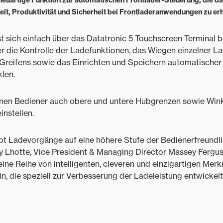
neuartige Funktion zur automatischen Frontlader-Steuerung, die daz
eit, Produktivität und Sicherheit bei Frontladeranwendungen zu er
t sich einfach über das Datatronic 5 Touchscreen Terminal 
r die Kontrolle der Ladefunktionen, das Wiegen einzelner L
Greifens sowie das Einrichten und Speichern automatischer 
len.
en Bediener auch obere und untere Hubgrenzen sowie Winke
nstellen.
t Ladevorgänge auf eine höhere Stufe der Bedienerfreundlic
rry Lhotte, Vice President & Managing Director Massey Fergu
in eine Reihe von intelligenten, cleveren und einzigartigen Me
n, die speziell zur Verbesserung der Ladeleistung entwickel