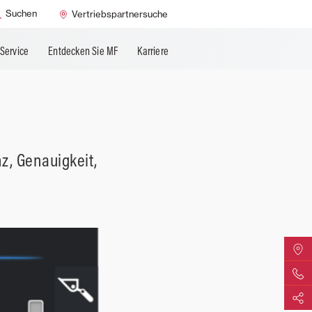
it
Suchen
Vertriebspartnersuche
Service
Entdecken Sie MF
Karriere
z, Genauigkeit,
MF Vert
Kontakti
Teilen