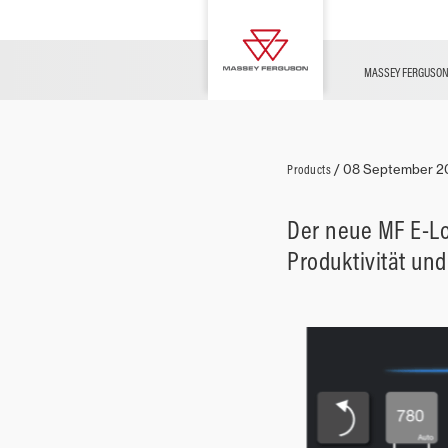
Gebrauchtfahrzeuge
Morocco Desert Challenge
TECHNOLOGIE MF
ANGEBOTE
KONFIGURATOR
Fanartikel
MF-Herausforderungen
KARRIERE
MASSEY FERGUSO
Viehzucht
Products
/
08 September 2
Der neue MF E-Lo
Produktivität und
Ackerbau
Weinberge
& Obst