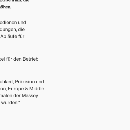
u beiträgt, die
höhen.
bedienen und
adungen, die
Abläufe für
l für den Betrieb
hkeit, Präzision und
son, Europe & Middle
rkmalen der Massey
t wurden.“