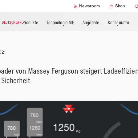
SMART Check
SMART Sicherhe
Newsroom
Shop
Produkte
Technologie MF
Angebote
Konfigurator
N
DEUTSCHLAND
021
ader von Massey Ferguson steigert Ladeeffizien
 Sicherheit