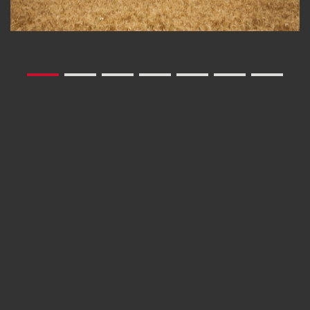
präzise arbeitende Lenkung und
maximale Traktion. Er macht das
Arbeiten am Hang für Mensch
und Maschine sicher.