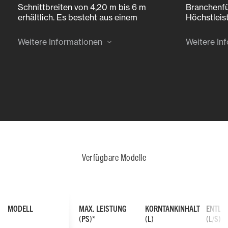
Schnittbreiten von 4,20 m bis 6 m
Branchenfü
erhältlich. Es besteht aus einem
Höchstleist
geschweißten Rahmen mit
Bedingunge
aufgeschraubten Platten, sodass
Transportb
Weitere Informationen
Weitere In
einzelne Teile, wie etwa die
Erntegut g
Bodenplatten des Schneidwerks,
Mähdresche
bei Bedarf einfach und schnell
eine regel
ausgetauscht werden können.
Verfügbare Modelle
MODELL
MAX. LEISTUNG
KORNTANKINHALT
ENTLE
(PS)*
(L)
(L/S)