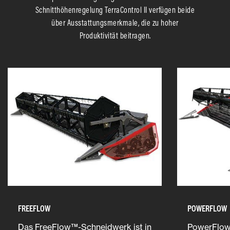
Schnitthöhenregelung TerraControl II verfügen beide
über Ausstattungsmerkmale, die zu hoher
Produktivität beitragen.
FREEFLOW
POWERFLOW
Das FreeFlow™-Schneidwerk ist in
PowerFlow