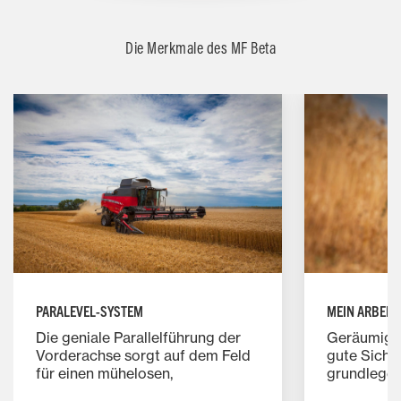
Die Merkmale des MF Beta
PARALEVEL-SYSTEM
MEIN ARBEIT
Die geniale Parallelführung der
Geräumigke
Vorderachse sorgt auf dem Feld
gute Sicht 
für einen mühelosen,
grundlegen
vollautomatischen Ausgleich der
guten Kabi