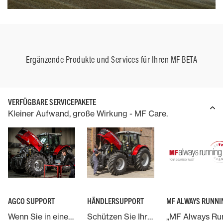
Ergänzende Produkte und Services für Ihren MF BETA
VERFÜGBARE SERVICEPAKETE
Kleiner Aufwand, große Wirkung - MF Care.
AGCO SUPPORT
HÄNDLERSUPPORT
MF ALWAYS RUNNI
Wenn Sie in eine Maschine von Massey Ferguson investieren, steht AGCO, der weltweit größte Anbieter von Landmaschinen, Ihnen stets zur Seite.
Schützen Sie Ihre Investition in eine Massey Ferguson Maschine und geben Sie Ihre Maschine in die Hände von Experten.