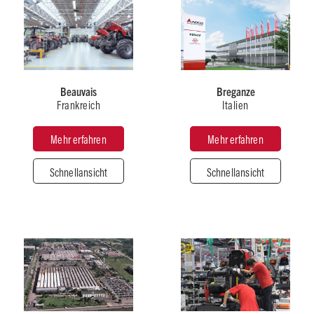
Italien
Frankreich
Beauvais
Breganze
Frankreich
Italien
Produkttyp
Produkttyp
Traktoren
Mähdrescher
Mehr erfahren
Mehr erfahren
Schnellansicht
Schnellansicht
Anzahl
Anzahl
der
der
Mitarbeiter
Mitarbeiter
2300+
900+
Brasilien
Gesamtfläche
Gesamtfläche
China
Mehr
25
als 54
Hektar