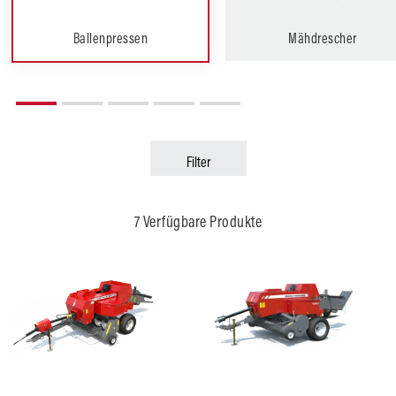
Ballenpressen
Mähdrescher
Filter
Ackerbau
Garten- und Landschaftspfle
7 Verfügbare Produkte
Empfohlene
Empfohlene
Leistung
Leistung
50
50