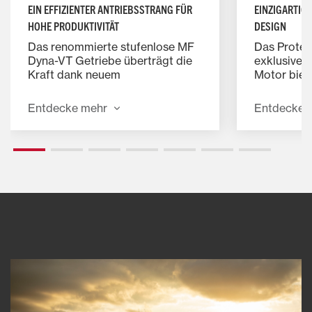
EIN EFFIZIENTER ANTRIEBSSTRANG FÜR
EINZIGARTIG
HOHE PRODUKTIVITÄT
DESIGN
Das renommierte stufenlose MF
Das Protec
Dyna-VT Getriebe überträgt die
exklusiven
Kraft dank neuem
Motor biet
Automatikmodus nahtlos und
Sicht und 
präzise. Die Steuerung geschieht
Durch die 
Entdecke mehr
Entdecke 
sanft und konkurrenzlos einfach.
Motors von
Sie kann sowohl per Fahrhebel
Vibratione
als auch per Fahrpedal erfolgen.
Geräuschp
69 dBA ges
die geräum
leisesten 
Markt.