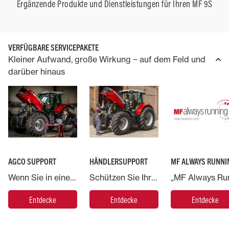
Ergänzende Produkte und Dienstleistungen für Ihren MF 9S
VERFÜGBARE SERVICEPAKETE
Kleiner Aufwand, große Wirkung − auf dem Feld und
darüber hinaus
AGCO SUPPORT
HÄNDLERSUPPORT
MF ALWAYS RUNNI
Wenn Sie in eine Maschine von Massey Ferguson investieren, steht AGCO, der weltweit größte Anbieter von Landmaschinen, Ihnen stets zur Seite.
Schützen Sie Ihre Investition in eine Massey Ferguson Maschine und geben Sie Ihre Maschine in die Hände von Experten.
Entdecke
Entdecke
Entdecke