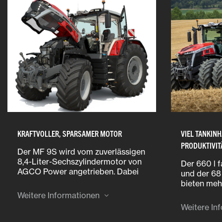
KRAFTVOLLER, SPARSAMER MOTOR
VIEL TANKIN
PRODUKTIVIT
Der MF 9S wird vom zuverlässigen
8,4-Liter-Sechszylindermotor von
Der 660 l 
AGCO Power angetrieben. Dabei
und der 68
kommt ein vereinfachtes System
bieten meh
zum Einsatz, das das bekannte All-
für lange A
Weitere Informationen
In-One-System enthält, um die
zwischend
Weitere In
strengen Emissionsvorschriften
werden mus
der Stufe V zu erfüllen.