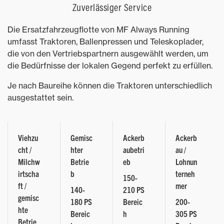
Zuverlässiger Service
Die Ersatzfahrzeugflotte von MF Always Running
umfasst Traktoren, Ballenpressen und Teleskoplader,
die von den Vertriebspartnern ausgewählt werden, um
die Bedürfnisse der lokalen Gegend perfekt zu erfüllen.
Je nach Baureihe können die Traktoren unterschiedlich
ausgestattet sein.
Viehzu
Gemisc
Ackerb
Ackerb
cht /
hter
aubetri
au /
Milchw
Betrie
eb
Lohnun
irtscha
b
terneh
150-
ft /
mer
140-
210 PS
gemisc
180 PS
Bereic
200-
hte
Bereic
h
305 PS
Betrie