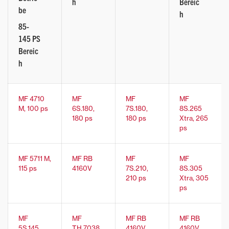
h
Bereic
be
h
85-
145 PS
Bereic
h
MF 4710
MF
MF
MF
M, 100 ps
6S.180,
7S.180,
8S.265
180 ps
180 ps
Xtra, 265
ps
MF 5711 M,
MF RB
MF
MF
115 ps
4160V
7S.210,
8S.305
210 ps
Xtra, 305
ps
MF
MF
MF RB
MF RB
5S.145,
TH.7038
4160V
4160V