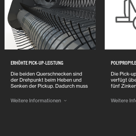
ERHÖHTE PICK-UP-LEISTUNG
POLYPROPYLE
Die beiden Querschnecken sind
Die Pick-u
der Drehpunkt beim Heben und
verfügt üb
Senken der Pickup. Dadurch muss
fünf Zinken
weniger Masse bewegt werden als
Abstreifer
bisher.
äußerst wi
Weitere Informationen
Weitere In
Material. D
höhere Fah
Leistung un