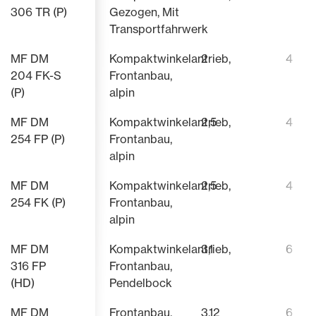
306 TR (P)
Gezogen, Mit
Transportfahrwerk
MF DM
Kompaktwinkelantrieb,
2
4
204 FK-S
Frontanbau,
(P)
alpin
MF DM
Kompaktwinkelantrieb,
2,5
4
254 FP (P)
Frontanbau,
alpin
MF DM
Kompaktwinkelantrieb,
2,5
4
254 FK (P)
Frontanbau,
alpin
MF DM
Kompaktwinkelantrieb,
3,1
6
316 FP
Frontanbau,
(HD)
Pendelbock
MF DM
Frontanbau,
3,12
6