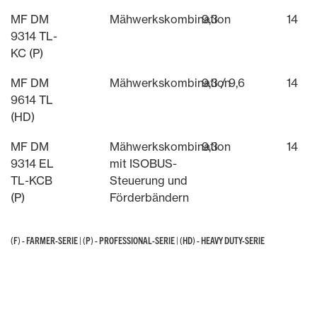
MF DM
Mähwerkskombination
9,3
14
9314 TL-
KC (P)
MF DM
Mähwerkskombination
9,3 / 9,6
14
9614 TL
(HD)
MF DM
Mähwerkskombination
9,3
14
9314 EL
mit ISOBUS-
TL-KCB
Steuerung und
(P)
Förderbändern
(F) - FARMER-SERIE | (P) - PROFESSIONAL-SERIE | (HD) - HEAVY DUTY-SERIE
(F) - FARMER-SERIE | (P) - PROFESSIONAL-SERIE | (HD) - HEAVY DUTY-SERIE