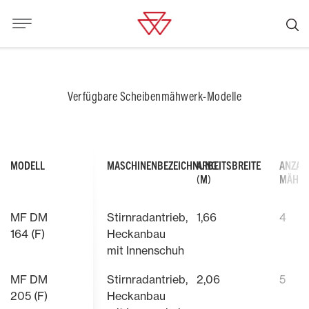
Verfügbare Scheibenmähwerk-Modelle
MODELL
MASCHINENBEZEICHNUNG
ARBEITSBREITE
ANZAH
(M)
MÄHSC
MF DM
Stirnradantrieb,
1,66
4
164 (F)
Heckanbau
mit Innenschuh
MF DM
Stirnradantrieb,
2,06
5
205 (F)
Heckanbau