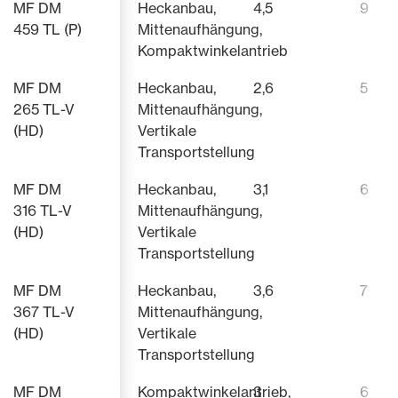
MF DM
Heckanbau,
4,5
9
459 TL (P)
Mittenaufhängung,
Kompaktwinkelantrieb
MF DM
Heckanbau,
2,6
5
265 TL-V
Mittenaufhängung,
(HD)
Vertikale
Transportstellung
MF DM
Heckanbau,
3,1
6
316 TL-V
Mittenaufhängung,
(HD)
Vertikale
Transportstellung
MF DM
Heckanbau,
3,6
7
367 TL-V
Mittenaufhängung,
(HD)
Vertikale
Transportstellung
MF DM
Kompaktwinkelantrieb,
3
6