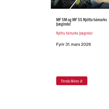
MF 5M og MF 5S Njóttu hámarks
þæginda!
Njóttu hámarks þæginda!
Fyrir 31. mars 2026
Finndu Meira út