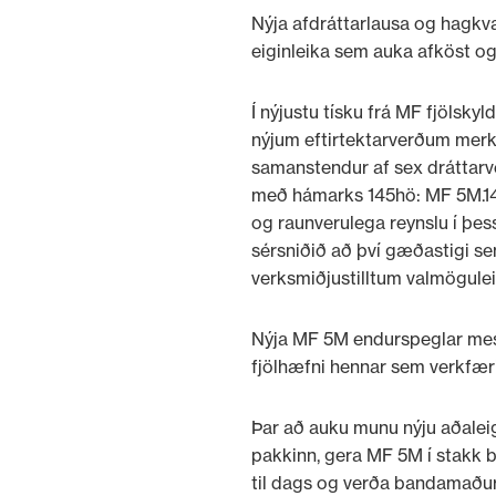
Nýja afdráttarlausa og hagkvæ
eiginleika sem auka afköst o
Í nýjustu tísku frá MF fjölsk
nýjum eftirtektarverðum merkj
samanstendur af sex dráttarvé
með hámarks 145hö: MF 5M.14
og raunverulega reynslu í þes
sérsniðið að því gæðastigi se
verksmiðjustilltum valmögule
Nýja MF 5M endurspeglar mest
fjölhæfni hennar sem verkfæri 
Þar að auku munu nýju aðaleigi
pakkinn, gera MF 5M í stakk bú
til dags og verða bandamaður