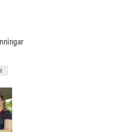
ynningar
1)