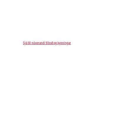
Sjá öll núverandi tilboð og kynningar