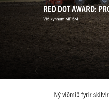
RED DOT AWARD: PR
Jarðvinnuvélar
Við kynnum MF 5M
Blönduð
notkun
Ný viðmið fyrir skilvi