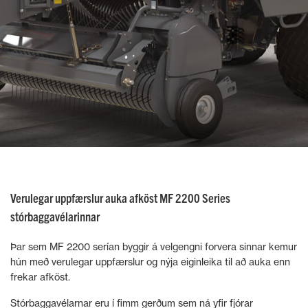
Verulegar uppfærslur auka afköst MF 2200 Series
stórbaggavélarinnar
Þar sem MF 2200 serían byggir á velgengni forvera sinnar kemur
hún með verulegar uppfærslur og nýja eiginleika til að auka enn
frekar afköst.
Stórbaggavélarnar eru í fimm gerðum sem ná yfir fjórar