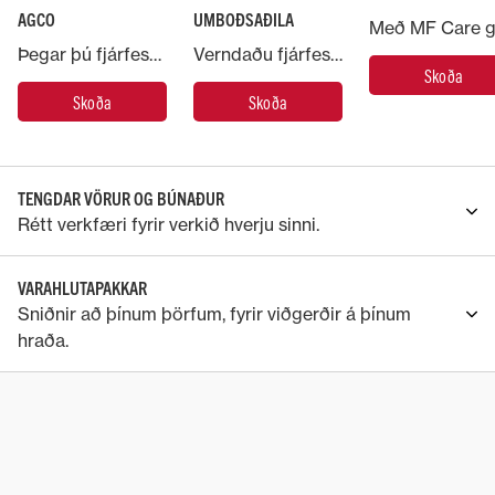
AGCO
UMBOÐSAÐILA
Þegar þú fjárfestir í Massey Ferguson vél nýtur þú þjónustu AGCO, stærsta framleiðanda landbúnaðarvéla á heimsvísu.
Verndaðu fjárfestingu þína í Massey Ferguson-vélinni með því að setja hana í hendur sérfræðinga.
Skoða
Skoða
Skoða
TENGDAR VÖRUR OG BÚNAÐUR
Rétt verkfæri fyrir verkið hverju sinni.
VARAHLUTAPAKKAR
Sniðnir að þínum þörfum, fyrir viðgerðir á þínum
hraða.