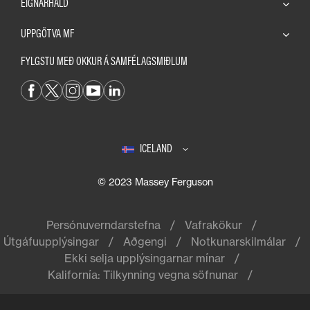
EIGNARHALD
UPPGÖTVA MF
FYLGSTU MEÐ OKKUR Á SAMFÉLAGSMIÐLUM
ICELAND
© 2023 Massey Ferguson
Persónuverndarstefna
Vafrakökur
Útgáfuupplýsingar
Aðgengi
Notkunarskilmálar
Ekki selja upplýsingarnar mínar
Kalifornía: Tilkynning vegna söfnunar