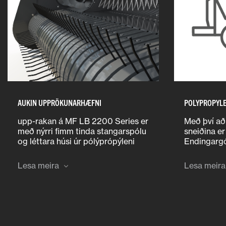
AUKIN UPPRÖKUNARHÆFNI
POLYPROPYL
upp-rakan á MF LB 2200 Series er
Með því að
með nýrri fimm tinda stangarspólu
sneiðina er
og léttara húsi úr pólýprópýleni
Endingarg
með mjög endingargóðu efni.
pólýprópýle
Þessi nýja hönnun gerir kleift að
frekar, dr
Lesa meira
Lesa meira
auka hraða, afköst og mýkja
útksipti flj
hreyfingar notkun.