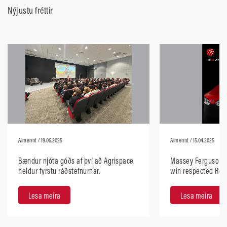
Nýjustu fréttir
Almennt
/ 19.06.2025
Almennt
/ 15.04.2025
Bændur njóta góðs af því að Agrispace
Massey Ferguson 5
heldur fyrstu ráðstefnurnar.
win respected Red
Design 2025
Lesa meira
Lesa meira