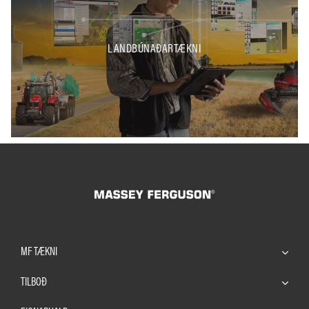
LANDBÚNAÐARTÆKNI
MF TÆKNI
TILBOÐ