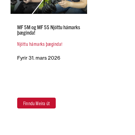
MF 5M og MF 5S Njóttu hámarks
þæginda!
Njóttu hámarks þæginda!
Fyrir 31. mars 2026
Finndu Meira út