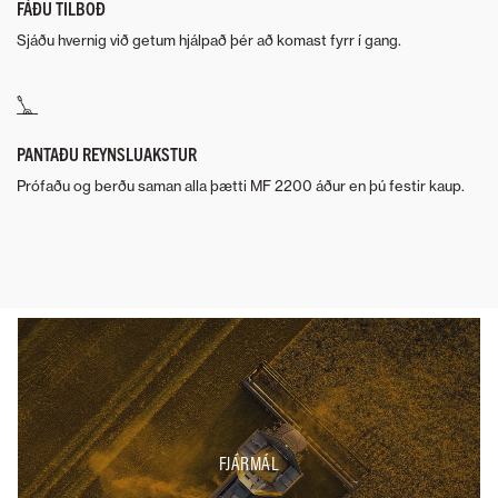
FÁÐU TILBOÐ
Sjáðu hvernig við getum hjálpað þér að komast fyrr í gang.
PANTAÐU REYNSLUAKSTUR
Prófaðu og berðu saman alla þætti MF 2200 áður en þú festir kaup.
FJÁRMÁL