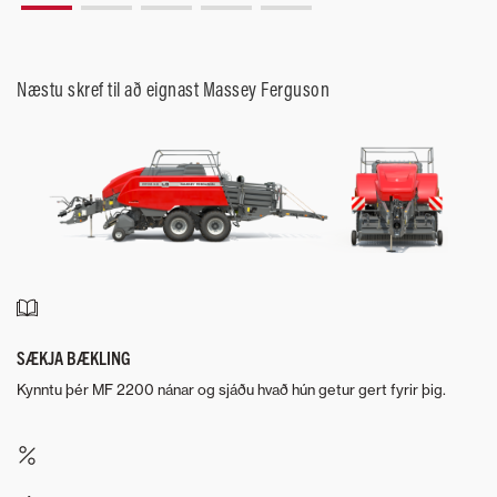
Næstu skref til að eignast Massey Ferguson
SÆKJA BÆKLING
Kynntu þér MF 2200 nánar og sjáðu hvað hún getur gert fyrir þig.