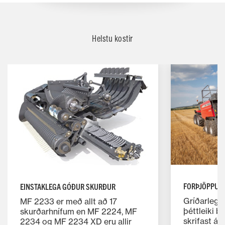
Helstu kostir
FORÞJÖPPUN
EINSTAKLEGA GÓÐUR SKURÐUR
Gríðarleg 
MF 2233 er með allt að 17
þéttleiki b
skurðarhnífum en MF 2224, MF
skrifast á
2234 og MF 2234 XD eru allir