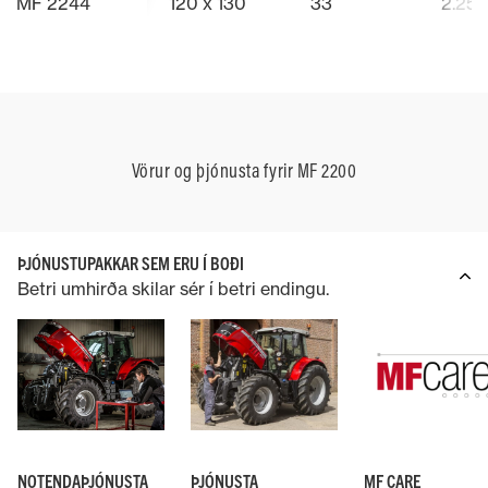
Lesa meira
Lesa meira
MF 2244
120 x 130
33
2.250
flutningsr
kostnaði.
Vörur og þjónusta fyrir MF 2200
ÞJÓNUSTUPAKKAR SEM ERU Í BOÐI
Betri umhirða skilar sér í betri endingu.
NOTENDAÞJÓNUSTA
ÞJÓNUSTA
MF CARE