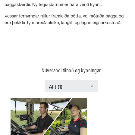
baggastærðir. Ný tegundarnúmer hafa verið kynnt.
Þessar ferhyrndar rúllur framleiða þétta, vel mótaða bagga og
eru þekktir fyrir áreiðanleika, langlífi og lágan eignarkostnað.
Núverandi tilboð og kynningar