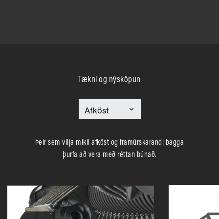
Tækni og nýsköpun
Þeir sem vilja mikil afköst og framúrskarandi bagga
þurfa að vera með réttan búnað.