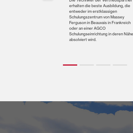
triebspartner halten
Die Techniker der Vertriebspartner
schnell drehenden Teile
erhalten die beste Ausbildung, die
assey Ferguson Maschinen
entweder im erstklassigen
 So wird sichergestellt,
Schulungszentrum von Massey
nem Ausfall oder einer
Ferguson in Beauvais in Frankreich
hen Reparatur, die
oder an einer AGCO
Ersatzteile sofort zur
Schulungseinrichtung in deren Näh
stehen, um die
absolviert wird.
itschaft so schnell wie
ederherzustellen.