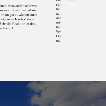
Unsere Vertriebspartner halten
sämtliche schnell drehenden Teile
issen, dass auch mal etwas
für Ihre Massey Ferguson Maschin
n kann. So ist das Leben.
auf Vorrat. So wird sichergestellt,
ist es gut zu wissen, dass
dass bei einem Ausfall oder einer
ist, der sich sofort darum
erforderlichen Reparatur, die
chnelle Reaktion ist das,
benötigten Ersatzteile sofort zur
 ankommt.
Verfügung stehen, um die
Einsatzbereitschaft so schnell wie
möglich wiederherzustellen.