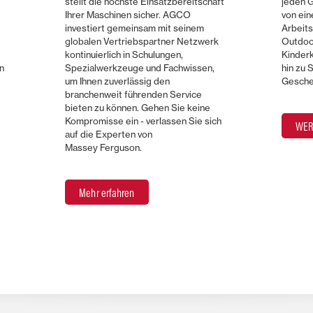
stellt die höchste Einsatzbereitschaft
jeden 
Ihrer Maschinen sicher. AGCO
von ein
investiert gemeinsam mit seinem
Arbeits
globalen Vertriebspartner Netzwerk
Outdoor
kontinuierlich in Schulungen,
Kinderk
n
Spezialwerkzeuge und Fachwissen,
hin zu 
um Ihnen zuverlässig den
Geschen
branchenweit führenden Service
bieten zu können. Gehen Sie keine
Kompromisse ein - verlassen Sie sich
WER
auf die Experten von
Massey Ferguson.
Mehr erfahren