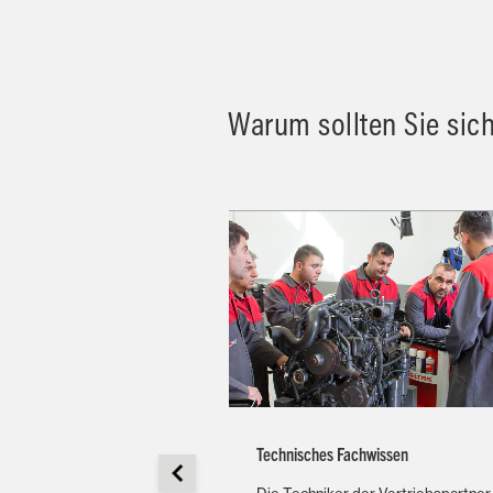
Warum sollten Sie sic
barkeit
Technisches Fachwissen