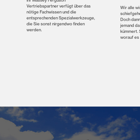
Ihr Massey Ferguson
Vertriebspartner verfügt über das
Wir alle w
nötige Fachwissen und die
schiefgehe
entsprechenden Spezialwerkzeuge,
Doch dann 
die Sie sonst nirgendwo finden
jemand da 
werden.
kümmert. S
e
worauf es