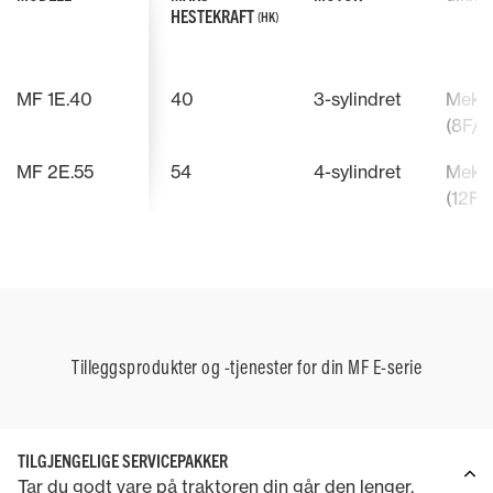
HESTEKRAFT
(HK)
MF 1E.40
40
3-sylindret
Meka
(8F/8
MF 2E.55
54
4-sylindret
Meka
(12F/
Tilleggsprodukter og -tjenester for din MF E-serie
TILGJENGELIGE SERVICEPAKKER
Tar du godt vare på traktoren din går den lenger.