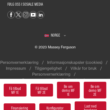
FØLG OSS I SOSIALE MEDIA
NORGE
© 2023 Massey Ferguson
Personvernerklæring
Informasjonskapsler (cookies)
Impressum
Tilgjengelighet
Vilkår for bruk
Personvernerklæring
Personvernerklæring California
Be om
Be om
Få tilbud
Få tilbud
demo MF
demo MF
MF 1E
MF 2E
1E
2E
Massey Ferguson er et
verdensomspennende varemerke tilhørende
Last ned
AGCO
Finansiering
Konfigurator