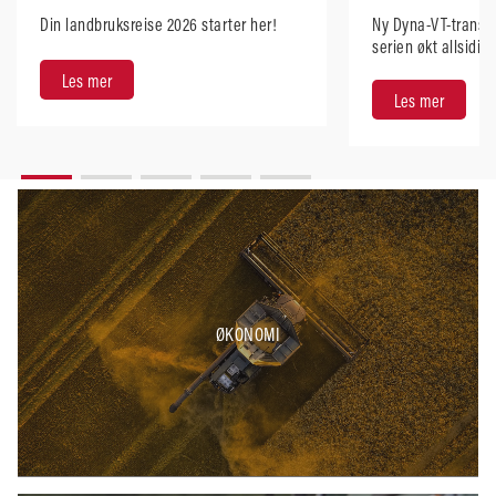
Din landbruksreise 2026 starter her!
Ny Dyna-VT-transmi
serien økt allsidig
brukervennlighet
Les mer
Les mer
ØKONOMI