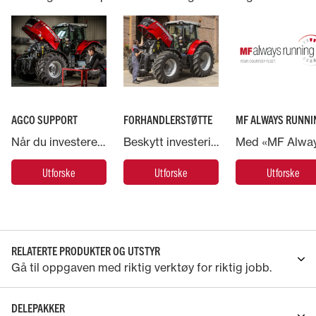
AGCO SUPPORT
FORHANDLERSTØTTE
MF ALWAYS RUNNI
Når du investerer i en Massey Ferguson-maskin, har du støtte fra AGCO – verdens største leverandør av landbruksmaskiner.
Beskytt investeringen i Massey Ferguson-maskinen og la ekspertene ta hånd om den
Utforske
Utforske
Utforske
RELATERTE PRODUKTER OG UTSTYR
Gå til oppgaven med riktig verktøy for riktig jobb.
DELEPAKKER