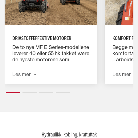
DRIVSTOFFEFFEKTIVE MOTORER
KOMFORT FO
De to nye MF E Series-modellene
Begge mode
leverer 40 eller 55 hk takket være
komfortabel
de nyeste motorene som
– arbeidspl
oppfyller Stage V-kravene, og
brukervenn
smidige, brukervennlige manuelle
kontroller.
Les mer
Les mer
girkasser.
Hydraulikk, kobling, kraftuttak