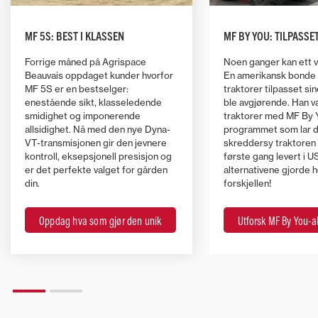
MF 5S: BEST I KLASSEN
MF BY YOU: TILPASSE
Forrige måned på Agrispace
Noen ganger kan ett va
Beauvais oppdaget kunder hvorfor
En amerikansk bonde 
MF 5S er en bestselger:
traktorer tilpasset sin
enestående sikt, klasseledende
ble avgjørende. Han v
smidighet og imponerende
traktorer med MF By 
allsidighet. Nå med den nye Dyna-
programmet som lar 
VT-transmisjonen gir den jevnere
skreddersy traktoren 
kontroll, eksepsjonell presisjon og
første gang levert i U
er det perfekte valget for gården
alternativene gjorde h
din.
forskjellen!
Oppdag hva som gjør den unik
Utforsk MF By You-al