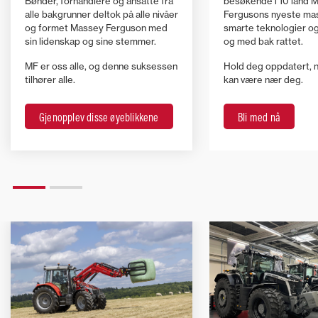
Bønder, forhandlere og ansatte fra
besøkende i 10 land 
alle bakgrunner deltok på alle nivåer
Fergusons nyeste mas
og formet Massey Ferguson med
smarte teknologier og 
sin lidenskap og sine stemmer.
og med bak rattet.
MF er oss alle, og denne suksessen
Hold deg oppdatert, 
tilhører alle.
kan være nær deg.
Gjenopplev disse øyeblikkene
Bli med nå