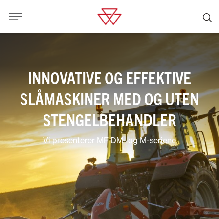
INNOVATIVE OG EFFEKTIVE
SLÅMASKINER MED OG UTEN
STENGELBEHANDLER
Vi presenterer MF DM- og M-seriene