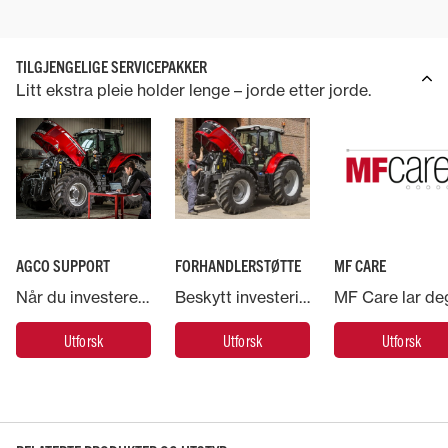
TILGJENGELIGE SERVICEPAKKER
Litt ekstra pleie holder lenge – jorde etter jorde.
AGCO SUPPORT
FORHANDLERSTØTTE
MF CARE
Når du investerer i en Massey Ferguson-maskin, har du støtte fra AGCO – verdens største leverandør av landbruksmaskiner.
Beskytt investeringen i Massey Ferguson-maskinen og la ekspertene ta hånd om den
Utforsk
Utforsk
Utforsk