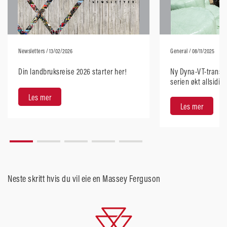
Newsletters
/ 13/02/2026
General
/ 08/11/2025
Din landbruksreise 2026 starter her!
Ny Dyna-VT-transmi
serien økt allsidig
brukervennlighet
Les mer
Les mer
Neste skritt hvis du vil eie en Massey Ferguson