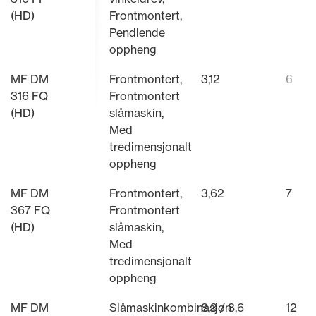
(HD)
Frontmontert,
Pendlende
oppheng
MF DM
Frontmontert,
3,12
6
316 FQ
Frontmontert
(HD)
slåmaskin,
Med
tredimensjonalt
oppheng
MF DM
Frontmontert,
3,62
7
367 FQ
Frontmontert
(HD)
slåmaskin,
Med
tredimensjonalt
oppheng
MF DM
Slåmaskinkombinasjon
8,3 / 8,6
12