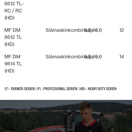
8612 TL-
KC / RC
(HD)
MF DM
Slåmaskinkombinasjon
8,3 / 8,6
12
8612 TL
(HD)
MF DM
Slåmaskinkombinasjon
9,3 / 9,6
14
9614 TL
(HD)
(F) - FARMER-SERIEN | (P) - PROFESSIONAL-SERIEN | (HD) - HEAVY DUTY-SERIEN
(F) - FARMER-SERIEN | (P) - PROFESSIONAL-SERIEN | (HD) - HEAVY DUTY-SERIEN