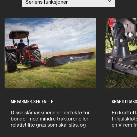
MF FARMER-SERIEN – F
KRAFTUTTAKS
Disse slåmaskinene er perfekte for
En kraftut
bønder med mindre traktorer eller
frihjulskløt
relativt lite gras som skal slås, og
en V-rem fr
de har en rekke funksjoner som du
slåttebjelk