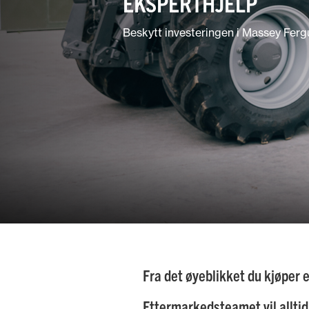
EKSPERTHJELP
Park-/hagearbeid
Beskytt investeringen i Massey Fer
Kombinasjonslandbruk
Fra det øyeblikket du kjøper 
Ettermarkedsteamet vil alltid 