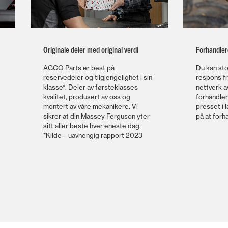
Originale deler med original verdi
Forhandler
AGCO Parts er best på
Du kan sto
reservedeler og tilgjengelighet i sin
respons fr
klasse*. Deler av førsteklasses
nettverk 
kvalitet, produsert av oss og
forhandler
montert av våre mekanikere. Vi
presset i 
sikrer at din Massey Ferguson yter
på at forh
sitt aller beste hver eneste dag.
*Kilde – uavhengig rapport 2023