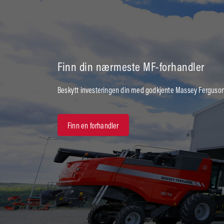
Finn din nærmeste MF-forhandler
Beskytt investeringen din med godkjente Massey Ferguson
Finn en forhandler