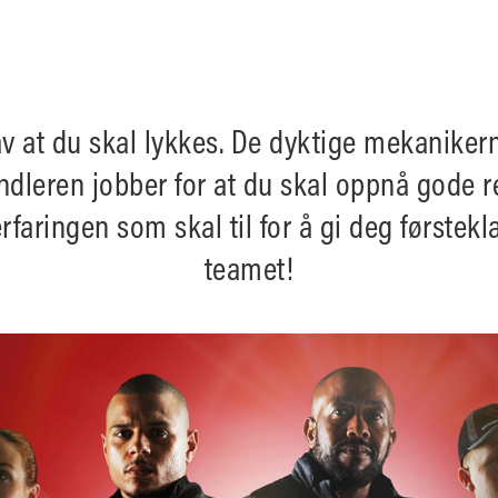
 av at du skal lykkes. De dyktige mekanike
dleren jobber for at du skal oppnå gode re
faringen som skal til for å gi deg førstekl
teamet!