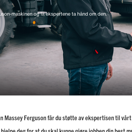
guson-maskinen og la ekspertene ta hånd om den.
en Massey Ferguson får du støtte av ekspertisen til vå
hjelpe deg for at du skal kunne gjøre jobben din best m