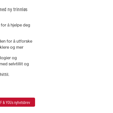
 med ny trinnløs
 for å hjelpe deg
den for å utforske
nklere og mer
ologier og
ed selvtillit og
ttil.
F & YOUs nyhetsbrev