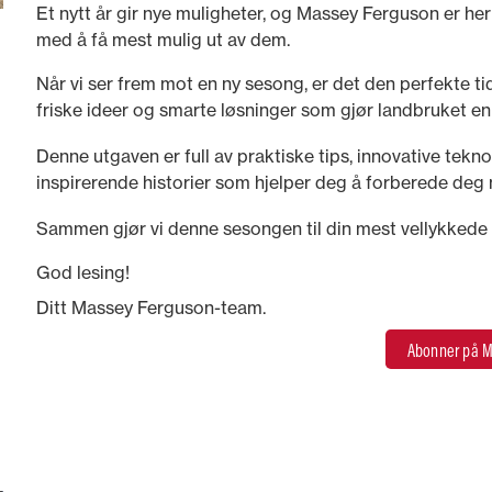
Et nytt år gir nye muligheter, og Massey Ferguson er her
med å få mest mulig ut av dem.
Når vi ser frem mot en ny sesong, er det den perfekte ti
friske ideer og smarte løsninger som gjør landbruket e
givende.
Denne utgaven er full av praktiske tips, innovative tekn
inspirerende historier som hjelper deg å forberede deg m
lykkes hele året.
Sammen gjør vi denne sesongen til din mest vellykkede hi
God lesing!
Ditt Massey Ferguson-team.
Abonner på M