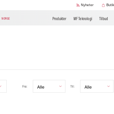
SMART Sikkerh
Nyheter
Buti
Produkter
MF Teknologi
Tilbud
N
NORGE
Fra:
Til: