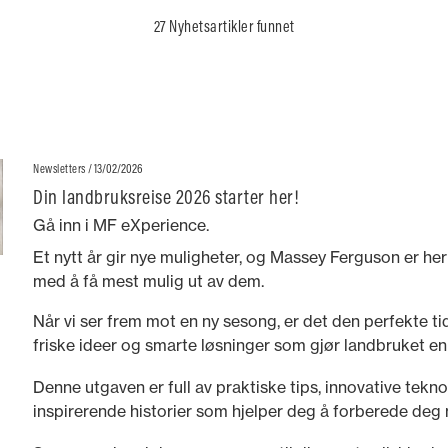
27 Nyhetsartikler funnet
/ 13/02/2026
Newsletters
Din landbruksreise 2026 starter her!
Gå inn i MF eXperience.
Et nytt år gir nye muligheter, og Massey Ferguson er her
med å få mest mulig ut av dem.
Når vi ser frem mot en ny sesong, er det den perfekte ti
friske ideer og smarte løsninger som gjør landbruket e
givende.
Denne utgaven er full av praktiske tips, innovative tekn
inspirerende historier som hjelper deg å forberede deg m
lykkes hele året.