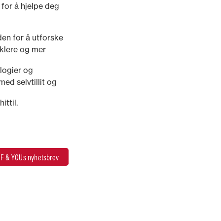
 for å hjelpe deg
den for å utforske
nklere og mer
ologier og
ed selvtillit og
ttil.
F & YOUs nyhetsbrev