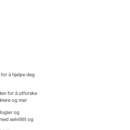
 for å hjelpe deg
den for å utforske
nklere og mer
ologier og
ed selvtillit og