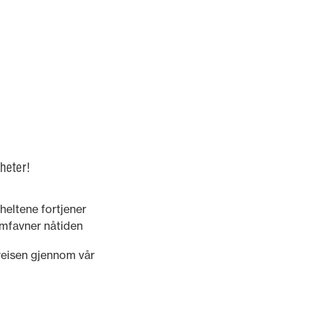
heter!
heltene fortjener
 omfavner nåtiden
veilede og inspirere
 reisen gjennom vår