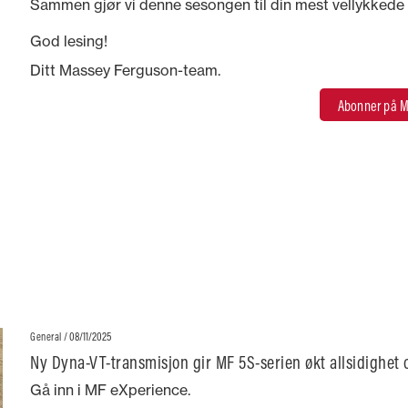
Sammen gjør vi denne sesongen til din mest vellykkede hi
God lesing!
Ditt Massey Ferguson-team.
Abonner på M
/ 08/11/2025
General
Ny Dyna-VT-transmisjon gir MF 5S-serien økt allsidighet 
brukervennlighet
Gå inn i MF eXperience.