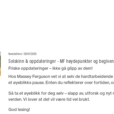
/ 29/07/2025
Newsletters
Solskinn & oppdateringer - MF høydepunkter og begiven
Friske oppdateringer – ikke gå glipp av dem!
Hos Massey Ferguson vet vi at selv de hardtarbeidende 
et øyeblikks pause. Enten du reflekterer over fortiden,
eller ser frem mot fremtiden, er våre historier her for å 
Så ta et øyeblikk for deg selv – slapp av, utforsk og nyt
deg.
verden. Vi lover at det vil være tid vel brukt.
God lesing!