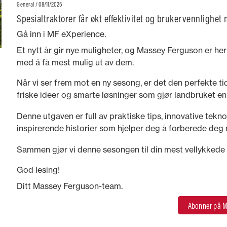
/ 08/11/2025
General
Spesialtraktorer får økt effektivitet og brukervennlighet
transmisjonsløsning
Gå inn i MF eXperience.
Et nytt år gir nye muligheter, og Massey Ferguson er her
med å få mest mulig ut av dem.
Når vi ser frem mot en ny sesong, er det den perfekte ti
friske ideer og smarte løsninger som gjør landbruket e
givende.
Denne utgaven er full av praktiske tips, innovative tekn
inspirerende historier som hjelper deg å forberede deg m
lykkes hele året.
Sammen gjør vi denne sesongen til din mest vellykkede hi
God lesing!
Ditt Massey Ferguson-team.
Abonner på M