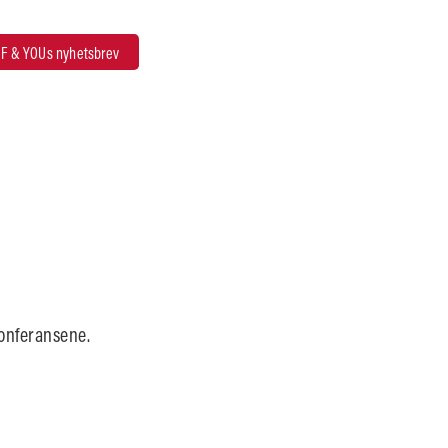
F & YOUs nyhetsbrev
konferansene.