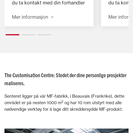
du ta kontakt med din forhandler
du ta kont
for å finne ut mer om MF By You.
for å finne
Mer informasjon
Mer inform
The Customisation Centre: Stedet der dine personlige prosjekter
realiseres.
Senteret ligger på vår MF-fabrikk, i Beauvais (Frankrike), dette
2
området er på nesten 1000 m
og har 10 rom utstyrt med alle
nødvendige verktøy for å lage ditt skreddersydde MF-produkt.