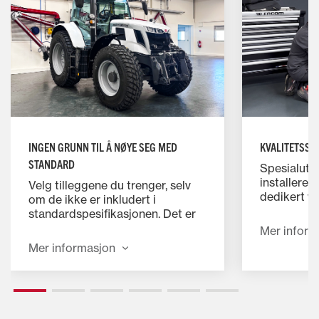
INGEN GRUNN TIL Å NØYE SEG MED
KVALITETSSI
STANDARD
Spesialutd
installerer
Velg tilleggene du trenger, selv
dedikert ve
om de ikke er inkludert i
fabrikken.
standardspesifikasjonen. Det er
at ditt val
et bredt utvalg tillegg spesielt
Mer inform
oppfyller 
utviklet for å hjelpe deg med å
Mer informasjon
strenge kva
øke produktiviteten og
også instal
komforten, øke ytelsen og
forbedre driften.