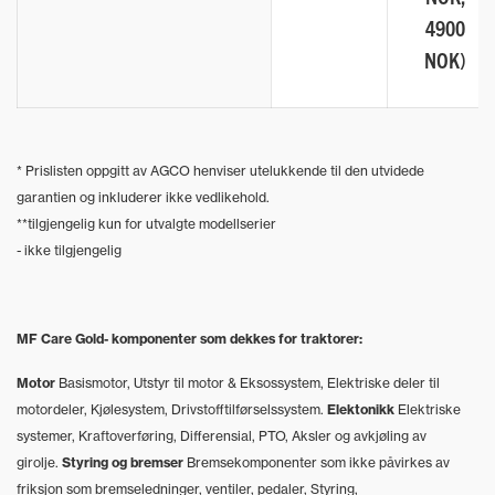
4900
NOK)
* Prislisten oppgitt av AGCO henviser utelukkende til den utvidede
garantien og inkluderer ikke vedlikehold.
**tilgjengelig kun for utvalgte modellserier
- ikke tilgjengelig
MF Care Gold- komponenter som dekkes for traktorer:
Motor
Basismotor, Utstyr til motor & Eksossystem, Elektriske deler til
motordeler, Kjølesystem, Drivstofftilførselssystem.
Elektonikk
Elektriske
systemer, Kraftoverføring, Differensial, PTO, Aksler og avkjøling av
girolje.
Styring og bremser
Bremsekomponenter som ikke påvirkes av
friksjon som bremseledninger, ventiler, pedaler, Styring,