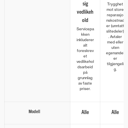
sig
Trygghet
mot store
vedlikeh
reparasjo
old
nskostnad
er (unntatt
Servicepa
slitedeler)
kken
. Avtaler
inkluderer
med eller
alt
uten
foreskrev
egenandel
et
er
vedlikehol
tilgjengeli
dsarbeid
g.
på
grunnlag
av faste
priser.
Modell
Alle
Alle