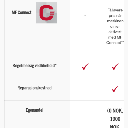
Få lavere
MF Connect
-
pris når
maskinen
din er
aktivert
med MF
Connect**
Regelmessig vedlikehold*
Reparasjonskostnad
Egenandel
(0 NOK,
1900
NOK,