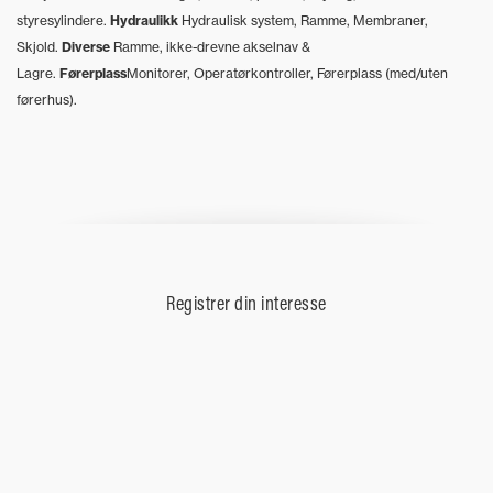
styresylindere.
Hydraulikk
Hydraulisk system, Ramme, Membraner,
Skjold.
Diverse
Ramme, ikke-drevne akselnav &
Lagre.
Førerplass
Monitorer, Operatørkontroller, Førerplass (med/uten
førerhus).
Registrer din interesse