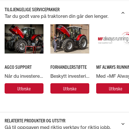
TILGJENGELIGE SERVICEPAKKER
Tar du godt vare på traktoren din går den lenger.
AGCO SUPPORT
FORHANDLERSTØTTE
MF ALWAYS RUNNI
Når du investerer i en Massey Ferguson-maskin, har du støtte fra AGCO – verdens største leverandør av landbruksmaskiner.
Beskytt investeringen i Massey Ferguson-maskinen og la ekspertene ta hånd om den
Utforske
Utforske
Utforske
RELATERTE PRODUKTER OG UTSTYR
Gå til oppgaven med riktig verktøy for riktig jobb.