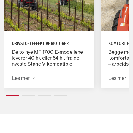
DRIVSTOFFEFFEKTIVE MOTORER
KOMFORT FO
De to nye MF 1700 E-modellene
Begge mode
leverer 40 hk eller 54 hk fra de
komfortabel
nyeste Stage V-kompatible
– arbeidspl
motorene, med enkle å betjene
brukervenn
manuelle girkasser.
kontroller.
Les mer
Les mer