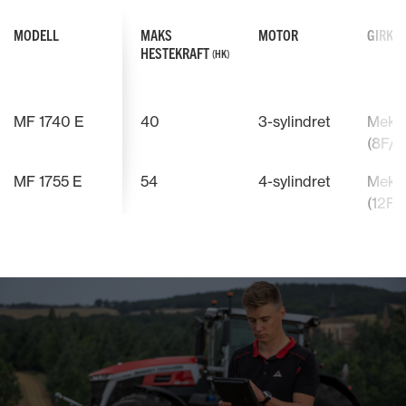
MODELL
MAKS
MOTOR
GIRKA
HESTEKRAFT
(HK)
MF 1740 E
40
3-sylindret
Meka
(8F/8
MF 1755 E
54
4-sylindret
Meka
(12F/