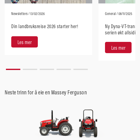
Newsletters
/ 13/02/2026
General
/ 08/11/2025
Din landbruksreise 2026 starter her!
Ny Dyna-VT-transmi
serien økt allsidig
brukervennlighet
Les mer
Les mer
Neste trinn for å eie en Massey Ferguson