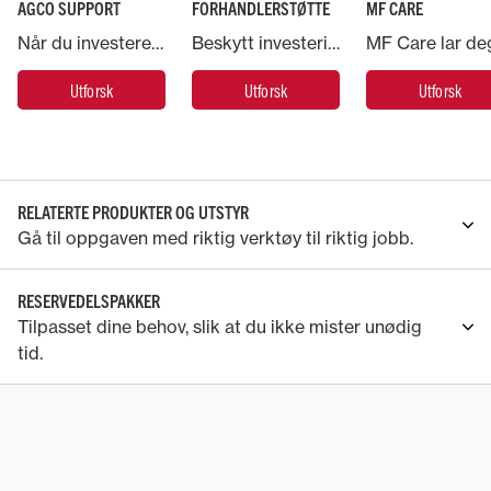
AGCO SUPPORT
FORHANDLERSTØTTE
MF CARE
Når du investerer i en Massey Ferguson-maskin, har du støtte fra AGCO – verdens største leverandør av landbruksmaskiner.
Beskytt investeringen i Massey Ferguson-maskinen og la ekspertene ta hånd om den
Utforsk
Utforsk
Utforsk
RELATERTE PRODUKTER OG UTSTYR
Gå til oppgaven med riktig verktøy til riktig jobb.
RESERVEDELSPAKKER
Tilpasset dine behov, slik at du ikke mister unødig
tid.