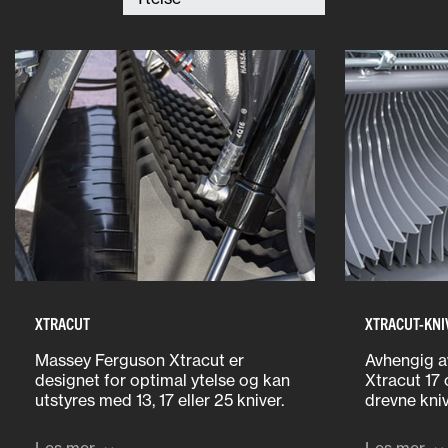
XTRACUT
XTRACUT-KNI
Massey Ferguson Xtracut er
Avhengig a
designet for optimal ytelse og kan
Xtracut 17 
utstyres med 13, 17 eller 25 kniver.
drevne kniv
Kutteenhetene er utstyrt med de
betjening f
lengste knivene på markedet, noe
kan velge m