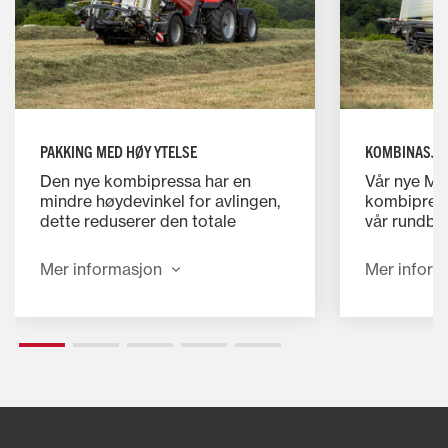
PAKKING MED HØY YTELSE
KOMBINASJO
Den nye kombipressa har en
Vår nye MF
mindre høydevinkel for avlingen,
kombipress
dette reduserer den totale
vår rundba
høyden av ballepressen.
variabelt 
Funksjonen forbedrer
av en integ
Mer informasjon
Mer inform
stabiliteten, og muliggjør sikrere
innpakking
og raskere drift i hellinger. Den
fortløpend
reduserer også mottrykket i
pakking.
innmatingsområdet, noe som
strømlinjeformer
avlingsstrømmen og minimerer
faren for blokkeringer.