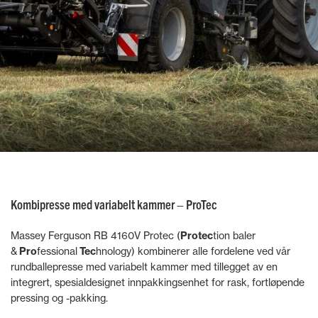
Kombipresse med variabelt kammer – ProTec
Massey Ferguson RB 4160V Protec (
Protec
tion baler
&
Pro
fessional
Tec
hnology) kombinerer alle fordelene ved vår
rundballepresse med variabelt kammer med tillegget av en
integrert, spesialdesignet innpakkingsenhet for rask, fortløpende
pressing og -pakking.