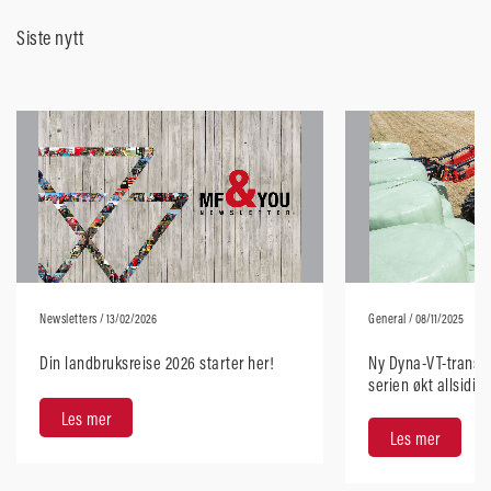
Siste nytt
Newsletters
/ 13/02/2026
General
/ 08/11/2025
Din landbruksreise 2026 starter her!
Ny Dyna-VT-transmi
serien økt allsidig
brukervennlighet
Les mer
Les mer