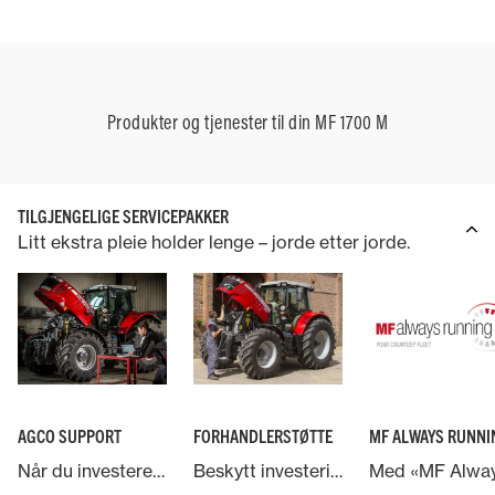
Produkter og tjenester til din MF 1700 M
TILGJENGELIGE SERVICEPAKKER
Litt ekstra pleie holder lenge – jorde etter jorde.
AGCO SUPPORT
FORHANDLERSTØTTE
MF ALWAYS RUNNI
Når du investerer i en Massey Ferguson-maskin, har du støtte fra AGCO – verdens største leverandør av landbruksmaskiner.
Beskytt investeringen i Massey Ferguson-maskinen og la ekspertene ta hånd om den