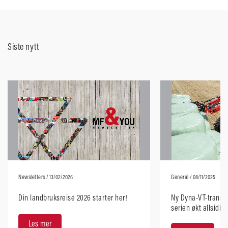
Siste nytt
Newsletters
/ 13/02/2026
General
/ 08/11/2025
Din landbruksreise 2026 starter her!
Ny Dyna-VT-transmi
serien økt allsidig
brukervennlighet
Les mer