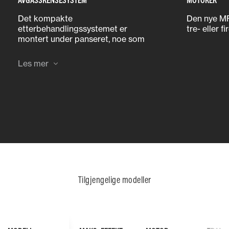
Det kompakte
Den nye MF
etterbehandlingssystemet er
tre- eller f
montert under panseret, noe som
bidrar til den enestående
oversikten fra førerhuset.
Les mer
Tilgjengelige modeller