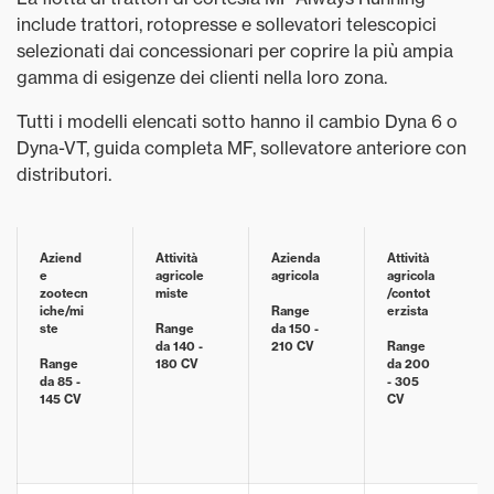
include trattori, rotopresse e sollevatori telescopici
selezionati dai concessionari per coprire la più ampia
gamma di esigenze dei clienti nella loro zona.
Tutti i modelli elencati sotto hanno il cambio Dyna 6 o
Dyna-VT, guida completa MF, sollevatore anteriore con
distributori.
Aziend
Attività
Azienda
Attività
e
agricole
agricola
agricola
zootecn
miste
/contot
iche/mi
Range
erzista
ste
Range
da 150 -
da 140 -
210 CV
Range
Range
180 CV
da 200
da 85 -
- 305
145 CV
CV