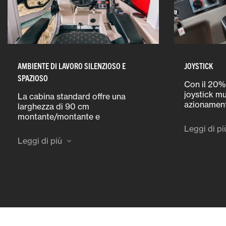
AMBIENTE DI LAVORO SILENZIOSO E
JOYSTICK
SPAZIOSO
Con il 20% 
joystick mu
La cabina standard offre una
azionament
larghezza di 90 cm
idraulico e
montante/montante e
anche esser
un’eccellente altezza del tetto di
Leggi di pi
del sedile 
1,54 m, con un’altezza complessiva
Leggi di più
opzionale.
di soli 2,49 m. I modelli compatti
possono accedere a edifici bassi,
con un’altezza di 2,10 m con
pneumatici da 20".