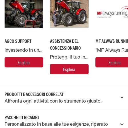
AGCO SUPPORT
ASSISTENZA DEL
MF ALWAYS RUNNI
CONCESSIONARIO
Investendo in una macchina Massey Ferguson, potrai contare sul supporto di AGCO, la più grande azienda produttrice di macchinari agricoli del mondo.
Proteggi il tuo investimento Massey Ferguson e metti la tua macchina nelle mani degli esperti.
Esplora
Esplora
Esplora
PRODOTTI E ACCESSORI CORRELATI
Affronta ogni attività con lo strumento giusto.
PACCHETTI RICAMBI
Personalizzato in base alle tue esigenze, riparato