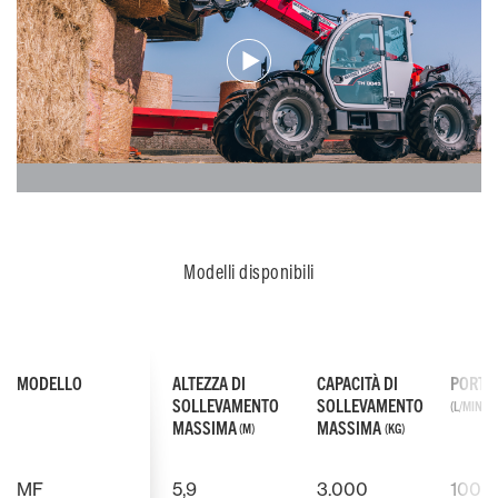
Modelli disponibili
MODELLO
ALTEZZA DI
CAPACITÀ DI
PORTAT
SOLLEVAMENTO
SOLLEVAMENTO
(L/MIN)
MASSIMA
MASSIMA
(M)
(KG)
MF
5,9
3.000
100