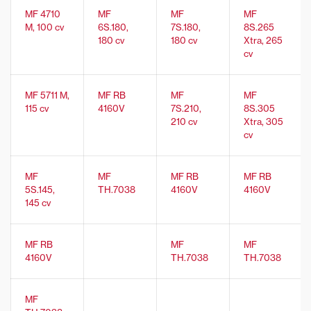
MF 4710
MF
MF
MF
M, 100 cv
6S.180,
7S.180,
8S.265
180 cv
180 cv
Xtra, 265
cv
MF 5711 M,
MF RB
MF
MF
115 cv
4160V
7S.210,
8S.305
210 cv
Xtra, 305
cv
MF
MF
MF RB
MF RB
5S.145,
TH.7038
4160V
4160V
145 cv
MF RB
MF
MF
4160V
TH.7038
TH.7038
MF