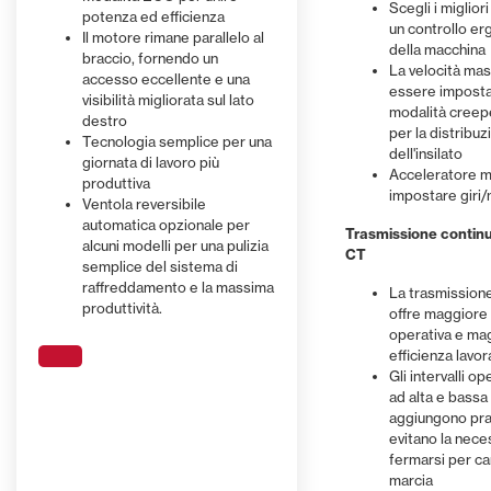
LIMITATORE DI VELOCITÀ MASSIMA
CRUISE CONT
selezionabi
Scegli i miglior
transmission control. The purpose
braccio riducono l’usura
this functi
posizione 
potenza ed efficienza
accedere e lavorare più
manovrabili
un controllo e
Leggi di più
is to save fuel at high road speeds.
impedendo l’ingresso di sporco e
will switch
facilmente
Il motore rimane parallelo al
È possibile limitare la velocità
agevolmente in aree ristrette e nei
Il cruise co
di esercizi
della macchina
The throttle pedal sets a target
polvere.
using your
quotidiana 
Leggi di pi
braccio, fornendo un
massima, garantendo sicurezza e
tradizionali spazi delle costruzioni
concentrarti
modalità all
La velocità ma
travel speed, and the engine revs
restart as 
tempo di at
accesso eccellente e una
Leggi di più
Leggi di pi
controllo, rendendolo ideale per
agricole.
offrendoti 
premere un 
essere impostat
adapt to suit the load.
joystick a
visibilità migliorata sul lato
principianti o operazioni in aree
tu stia gui
modalità creepe
cabina.
destro
con limiti di velocità.
consegnand
per la distribuz
Leggi di più
Leggi di pi
Tecnologia semplice per una
bestiame og
dell'insilato
giornata di lavoro più
altro ancor
Acceleratore m
produttiva
impostare giri/
Ventola reversibile
automatica opzionale per
Trasmissione contin
alcuni modelli per una pulizia
CT
semplice del sistema di
raffreddamento e la massima
La trasmission
produttività.
offre maggiore f
operativa e ma
efficienza lavor
Gli intervalli ope
ad alta e bassa
aggiungono pra
evitano la neces
fermarsi per c
marcia