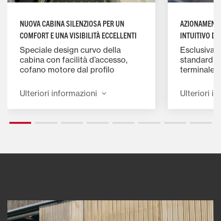
NUOVA CABINA SILENZIOSA PER UN
AZIONAMENTO
COMFORT E UNA VISIBILITÀ ECCELLENTI
INTUITIVO DE
Speciale design curvo della
Esclusiva 
cabina con facilità d’accesso,
standard su
cofano motore dal profilo
terminale a
ribassato, nuovo sedile con
(terminale
sospensione pneumatica di serie.
opzionale)
Ulteriori informazioni
Ulteriori i
Ora con un ambiente più
ottimizzato
silenzioso di 4 dBA durante le
operazioni di carico.