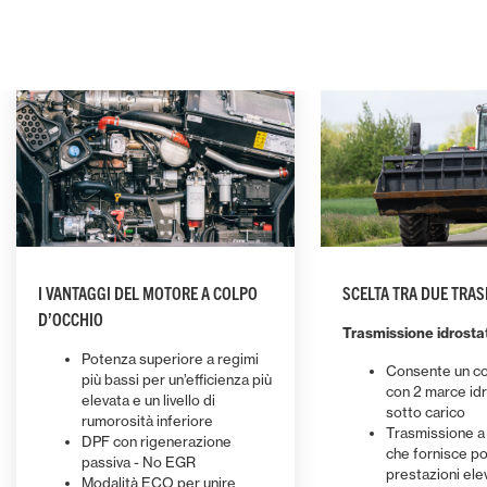
I VANTAGGI DEL MOTORE A COLPO
SCELTA TRA DUE TRAS
D’OCCHIO
PROTEZIONE DALL’AMBIENTE DI LAVORO
MENO TEMPI DI
Trasmissione idrosta
Potenza superiore a regimi
Una piastra spessa 8 mm sul
L’accesso 
Consente un con
più bassi per un’efficienza più
MANOVRABILITÀ ECCEZIONALE
SELEZIONA LA
fondo protegge la trasmissione e
ordinaria è
con 2 marce id
elevata e un livello di
INDICATA
la parte inferiore del telescopico
all’ampia a
sotto carico
Una scelta di quattro modalità di
rumorosità inferiore
MF TH da urti e danni, persino
i componenti,
Trasmissione a 
DYNAMIC TRACTOR MANAGEMENT
STOP & STAR
DPF con rigenerazione
sterzata e l’assenza di sbalzo
Tutti i tel
nelle condizioni più difficili. Le
sistema di 
che fornisce p
Leggi di più
Leggi di pi
passiva - No EGR
posteriore garantiscono una
quattro mod
prestazioni ele
Automatic engine speed and
nuove coperture di protezione del
Save fuel 
sistema AdB
Modalità ECO per unire
manovrabilità eccellente per