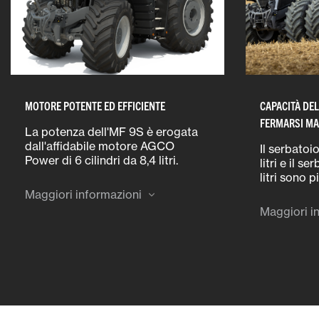
MOTORE POTENTE ED EFFICIENTE
CAPACITÀ DE
FERMARSI MA
La potenza dell'MF 9S è erogata
dall'affidabile motore AGCO
Il serbatoi
Power di 6 cilindri da 8,4 litri.
litri e il s
Questo motore utilizza un sistema
litri sono p
semplificato che incorpora il
affrontare 
Maggiori informazioni
rinomato sistema All-In-One per
lavoro senz
Maggiori i
rispettare le severe normative sulle
rifornimen
emissioni Stage V.
praticità e
inattività.