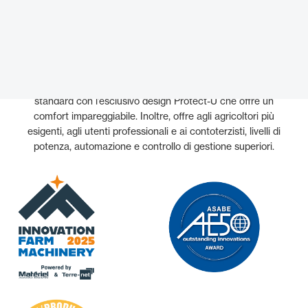
nel settore agricolo le ha consentito di creare la Serie MF
9S sfruttando le più recenti innovazioni e competenze
tecniche.
Grazie all’elevato livello delle specifiche di serie e a
tecnologie avanzate, la serie MF 9S stabilisce nuovi
standard con l’esclusivo design Protect-U che offre un
comfort impareggiabile. Inoltre, offre agli agricoltori più
esigenti, agli utenti professionali e ai contoterzisti, livelli di
potenza, automazione e controllo di gestione superiori.