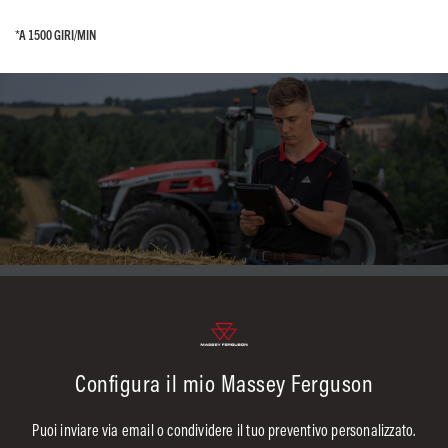
*A 1500 GIRI/MIN
*A 1500 GIRI/MIN
Configura il mio Massey Ferguson
Puoi inviare via email o condividere il tuo preventivo personalizzato.