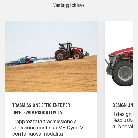
Vantaggi chiave
TRASMISSIONE EFFICIENTE PER
DESIGN UNICO
UN'ELEVATA PRODUTTIVITÀ
Il design P
l’esclusivo 
L'apprezzata trasmissione a
all’operator
variazione continua MF Dyna-VT,
comfort im
con la nuova modalità