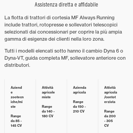
Assistenza diretta e affidabile
La flotta di trattori di cortesia MF Always Running
include trattori, rotopresse e sollevatori telescopici
selezionati dai concessionari per coprire la più ampia
gamma di esigenze dei clienti nella loro zona.
Tutti i modelli elencati sotto hanno il cambio Dyna 6 o
Dyna-VT, guida completa MF, sollevatore anteriore con
distributori.
Aziend
Attività
Azienda
Attività
e
agricole
agricola
agricola
zootecn
miste
/contot
iche/mi
Range
erzista
ste
Range
da 150 -
da 140 -
210 CV
Range
Range
180 CV
da 200
da 85 -
- 305
145 CV
CV