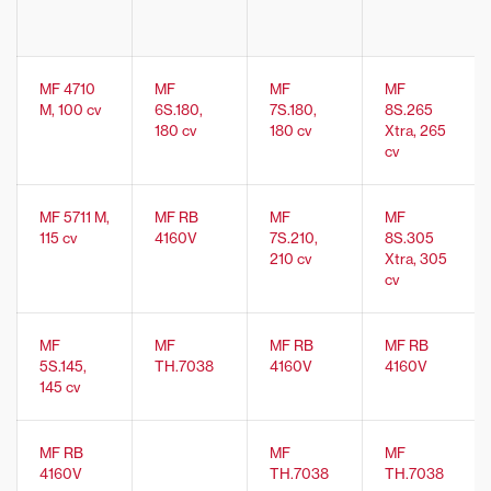
MF 4710
MF
MF
MF
M, 100 cv
6S.180,
7S.180,
8S.265
180 cv
180 cv
Xtra, 265
cv
MF 5711 M,
MF RB
MF
MF
115 cv
4160V
7S.210,
8S.305
210 cv
Xtra, 305
cv
MF
MF
MF RB
MF RB
5S.145,
TH.7038
4160V
4160V
145 cv
MF RB
MF
MF
4160V
TH.7038
TH.7038