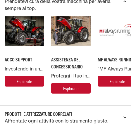
Prendetevi cura della vostra macchina per averla
sempre al top.
AGCO SUPPORT
ASSISTENZA DEL
MF ALWAYS RUNNI
CONCESSIONARIO
Investendo in una macchina Massey Ferguson, potrai contare sul supporto di AGCO, la più grande azienda produttrice di macchinari agricoli del mondo.
Proteggi il tuo investimento Massey Ferguson e metti la tua macchina nelle mani degli esperti.
Esplorate
Esplorate
Esplorate
PRODOTTI E ATTREZZATURE CORRELATI
Affrontate ogni attività con lo strumento giusto.