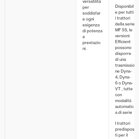
versatilità
un'esperien
Disponibil
per
Il sistema Datatronic 5 mette tutte
precisione 
e per tutti
soddisfar
le funzioni del trattore MF 5S
un sistema 
i trattori
e ogni
letteralmente a portata di mano
Ulteriori i
migliora ef
della serie
esigenza
dell’operatore con il suo
MF 5S, le
redditività.
di potenza
touchscreen da 9 pollici.
Ulteriori informazioni
versioni
e
Efficient
prestazio
possono
ni.
disporre
di una
trasmissio
ne Dyna-
4, Dyna-
6 o Dyna-
VT , tutte
con
modalità
automatic
a di serie
I trattori
predispos
ti per il