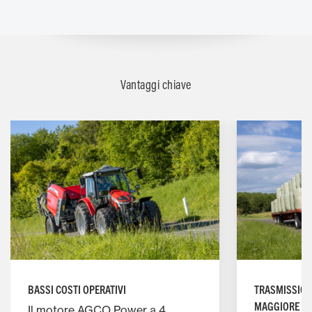
Vantaggi chiave
TRASMISSIONI
BASSI COSTI OPERATIVI
MAGGIORE PR
Il motore AGCO Power a 4