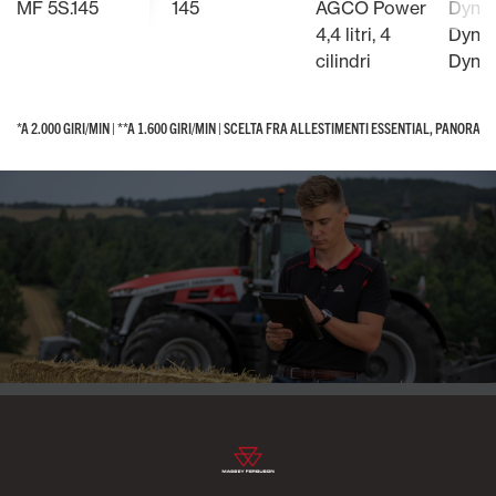
MF 5S.145
145
AGCO Power
Dyna-
4,4 litri, 4
Dyna-
cilindri
Dyna
*A 2.000 GIRI/MIN | **A 1.600 GIRI/MIN | SCELTA FRA ALLESTIMENTI ESSENTIAL, PANORAM
*A 2.000 GIRI/MIN | **A 1.600 GIRI/MIN | SCELTA FRA ALLESTIMENTI ESSENTIAL, PANORAM