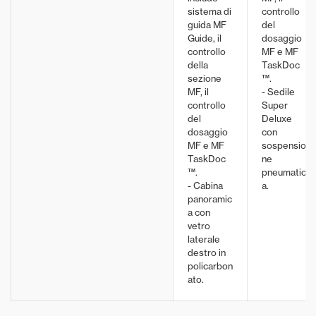
sistema di
controllo
guida MF
del
Guide, il
dosaggio
controllo
MF e MF
della
TaskDoc
sezione
™.
MF, il
- Sedile
controllo
Super
del
Deluxe
dosaggio
con
MF e MF
sospensio
TaskDoc
ne
™.
pneumatic
- Cabina
a.
panoramic
a con
vetro
laterale
destro in
policarbon
ato.