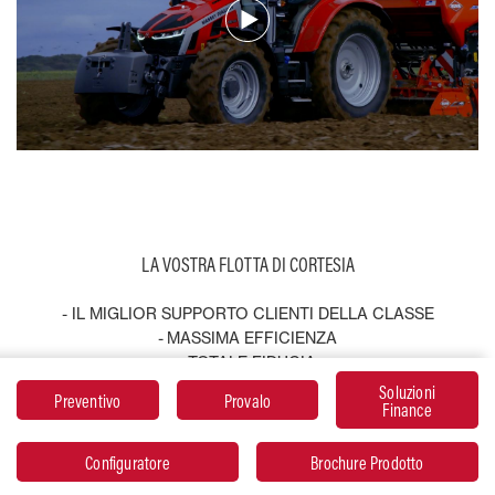
LA VOSTRA FLOTTA DI CORTESIA
- IL MIGLIOR SUPPORTO CLIENTI DELLA CLASSE
- MASSIMA EFFICIENZA
- TOTALE FIDUCIA
Soluzioni
Preventivo
Provalo
LA MIGLIORE PROVA DI AFFIDABILITÀ
Finance
Disponibile presso i concessionari MF partecipanti, MF
Configuratore
Brochure Prodotto
Always Running fornisce una macchina sostitutiva