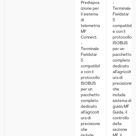
Predispos
-
izione per
Terminale
il sistema
Fieldstar
di
5
telemetria
compatibil
MF
e con il
Connect.
protocollo
-
ISOBUS
Terminale
per un
Fieldstar
pacchetto
5
completo
compatibil
dedicato
e con il
all’agricolt
protocollo
ura di
ISOBUS
precisione
per un
che
pacchetto
include
completo
sistema di
dedicato
guida MF
all’agricolt
Guide, il
ura di
controllo
precisione
della
che
sezione
include
MF, il