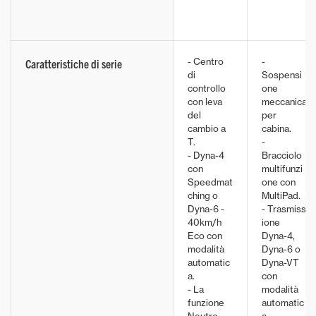
- Centro
-
Caratteristiche di serie
di
Sospensi
controllo
one
con leva
meccanica
del
per
cambio a
cabina.
T.
-
- Dyna-4
Bracciolo
con
multifunzi
Speedmat
one con
ching o
MultiPad.
Dyna-6 -
- Trasmiss
40km/h
ione
Eco con
Dyna-4,
modalità
Dyna-6 o
automatic
Dyna-VT
a.
con
- La
modalità
funzione
automatic
Neutro
a.