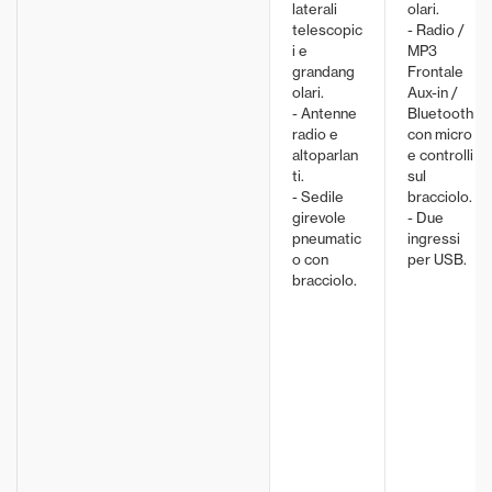
laterali
olari.
telescopic
- Radio /
i e
MP3
grandang
Frontale
olari.
Aux-in /
- Antenne
Bluetooth
radio e
con micro
altoparlan
e controlli
ti.
sul
- Sedile
bracciolo.
girevole
- Due
pneumatic
ingressi
o con
per USB.
bracciolo.