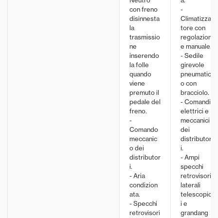
con freno
-
disinnesta
Climatizza
la
tore con
trasmissio
regolazion
ne
e manuale.
inserendo
- Sedile
la folle
girevole
quando
pneumatic
viene
o con
premuto il
bracciolo.
pedale del
- Comandi
freno.
elettrici e
-
meccanici
Comando
dei
meccanic
distributor
o dei
i.
distributor
- Ampi
i.
specchi
- Aria
retrovisori
condizion
laterali
ata.
telescopic
- Specchi
i e
retrovisori
grandang