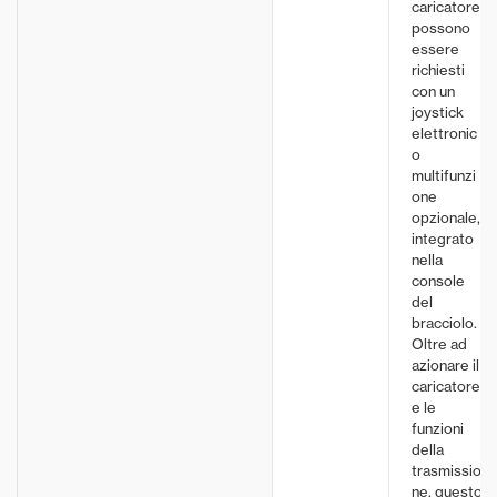
caricatore
possono
essere
richiesti
con un
joystick
elettronic
o
multifunzi
one
opzionale,
integrato
nella
console
del
bracciolo.
Oltre ad
azionare il
caricatore
e le
funzioni
della
trasmissio
ne, questo