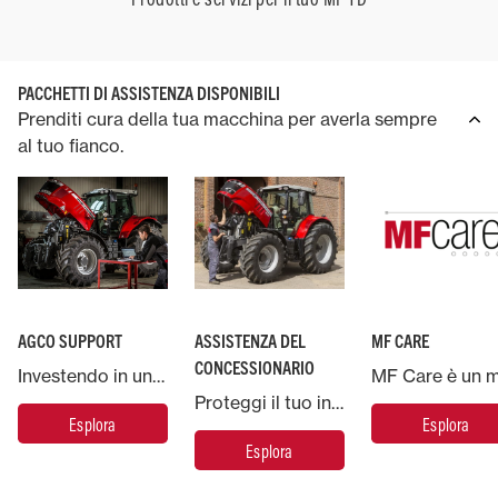
PACCHETTI DI ASSISTENZA DISPONIBILI
Prenditi cura della tua macchina per averla sempre
al tuo fianco.
AGCO SUPPORT
ASSISTENZA DEL
MF CARE
CONCESSIONARIO
Investendo in una macchina Massey Ferguson, potrai contare sul supporto di AGCO, la più grande azienda produttrice di macchinari agricoli del mondo.
Proteggi il tuo investimento Massey Ferguson e metti la tua macchina nelle mani degli esperti.
Esplora
Esplora
Esplora