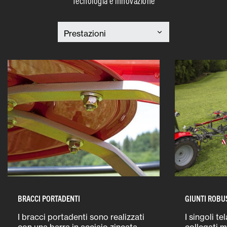
Tecnologia e innovazione
BRACCI PORTADENTI
GIUNTI ROBU
I bracci portadenti sono realizzati
I singoli te
con una barra in acciaio zincata,
collegati m