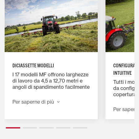
DICIASSETTE MODELLI
CONFIGURAZI
INTUITIVE
I 17 modelli MF offrono larghezze
di lavoro da 4,5 a 12,70 metri e
Tutti i mod
angoli di spandimento facilmente
da configur
regolabili di 15, 18 e 20,5 gradi
copertura 
per la massima adattabilità a
efficiente.
Per saperne di più
tutte le condizioni di foraggio e
centralizza
Per saperne
coltura.
sollevamen
rotori ester
pressione 
prestazioni
i carichi un