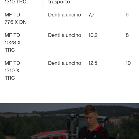
1310 TRC
trasporto
MF TD
Denti a uncino
7,7
6
776 X DN
MF TD
Denti a uncino
10,2
8
1028 X
TRC
MF TD
Denti a uncino
12,5
10
1310 X
TRC