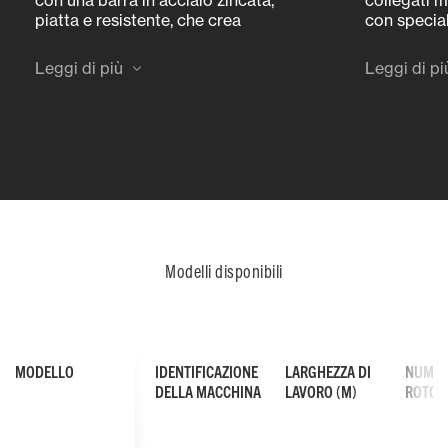
piatta e resistente, che crea
con special
un’ampia superficie di contatto tra
perni tempra
il dente e il disco del rotore. Ciò
possono ess
Leggi di più
Leggi di pi
assicura una trasmissione di
massima aff
potenza perfetta anche nelle
tempo
condizioni di lavoro più
impegnative
Modelli disponibili
MODELLO
IDENTIFICAZIONE
LARGHEZZA DI
NUMER
DELLA MACCHINA
LAVORO (M)
ROTOR