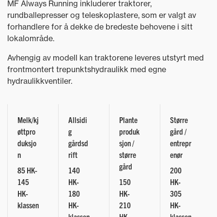
MF Always Running inkluderer traktorer,
rundballepresser og teleskoplastere, som er valgt av
forhandlere for å dekke de bredeste behovene i sitt
lokalområde.
Avhengig av modell kan traktorene leveres utstyrt med
frontmontert trepunktshydraulikk med egne
hydraulikkventiler.
Melk/kj
Allsidi
Plante
Større
øttpro
g
produk
gård /
duksjo
gårdsd
sjon /
entrepr
n
rift
større
enør
gård
85 HK-
140
200
145
HK-
150
HK-
HK-
180
HK-
305
klassen
HK-
210
HK-
klassen
HK-
klassen