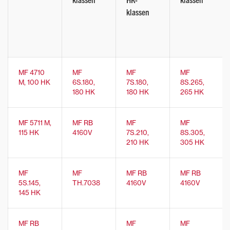
klassen
MF 4710
MF
MF
MF
M, 100 HK
6S.180,
7S.180,
8S.265,
180 HK
180 HK
265 HK
MF 5711 M,
MF RB
MF
MF
115 HK
4160V
7S.210,
8S.305,
210 HK
305 HK
MF
MF
MF RB
MF RB
5S.145,
TH.7038
4160V
4160V
145 HK
MF RB
MF
MF