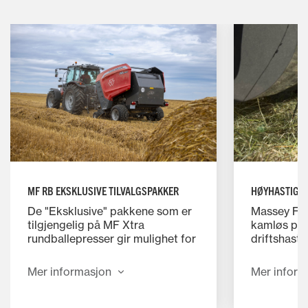
HØYHASTIGHE
MF RB EKSKLUSIVE TILVALGSPAKKER
Massey Fe
De "Eksklusive" pakkene som er
kamløs pic
tilgjengelig på MF Xtra
driftshasti
rundballepresser gir mulighet for
bevegelige 
lastkjennende hydraulikk (LS) og
kamløse pi
TIM funksjonalitet. Disse nye
Mer inform
Mer informasjon
stillegåend
tilvalgsmulighetene bruker
pålitelig. 
traktorens LS hydraulikk eller
og færre ju
ISOBUS (for traktorer utstyrt