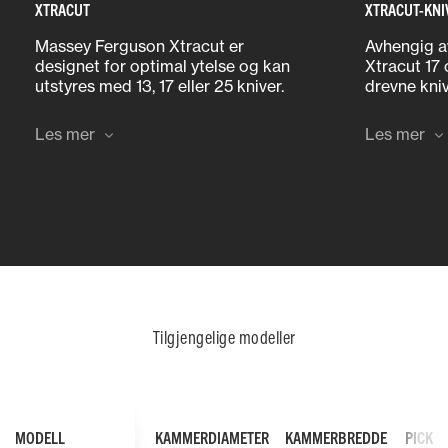
XTRACUT
XTRACUT-KNI
Massey Ferguson Xtracut er
Avhengig a
designet for optimal ytelse og kan
Xtracut 17 
utstyres med 13, 17 eller 25 kniver.
drevne kniv
Kutteenhetene er utstyrt med de
betjening f
lengste knivene på markedet, noe
kan velge m
Les mer
Les mer
som sikrer at intet av materialet
begge knivs
passerer gjennom enhetene
av alle kni
ukuttet.
Tilgjengelige modeller
MODELL
KAMMERDIAMETER
KAMMERBREDDE
PICKU