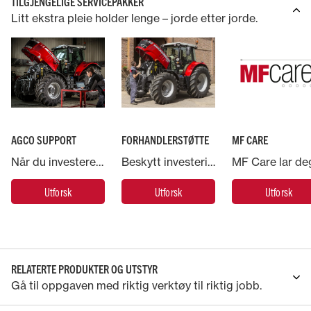
TILGJENGELIGE SERVICEPAKKER
Litt ekstra pleie holder lenge – jorde etter jorde.
AGCO SUPPORT
FORHANDLERSTØTTE
MF CARE
Når du investerer i en Massey Ferguson-maskin, har du støtte fra AGCO – verdens største leverandør av landbruksmaskiner.
Beskytt investeringen i Massey Ferguson-maskinen og la ekspertene ta hånd om den
Utforsk
Utforsk
Utforsk
RELATERTE PRODUKTER OG UTSTYR
Gå til oppgaven med riktig verktøy til riktig jobb.