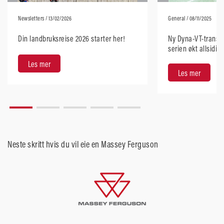
Newsletters
/ 13/02/2026
General
/ 08/11/2025
Din landbruksreise 2026 starter her!
Ny Dyna-VT-transmi
serien økt allsidig
brukervennlighet
Les mer
Les mer
Neste skritt hvis du vil eie en Massey Ferguson