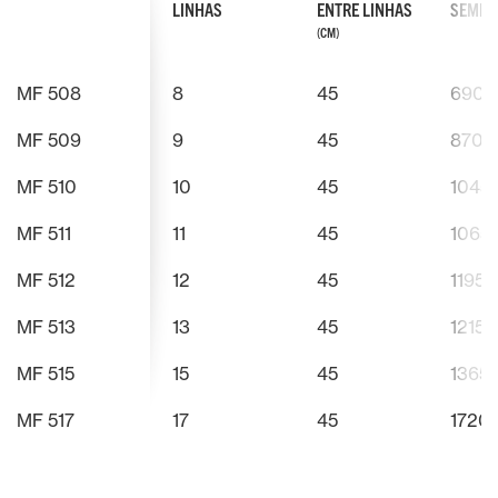
LINHAS
ENTRE LINHAS
SEMEN
(CM)
MF 508
8
45
690
MF 509
9
45
870
MF 510
10
45
1045
MF 511
11
45
1065
MF 512
12
45
1195
MF 513
13
45
1215
MF 515
15
45
1365
MF 517
17
45
1720