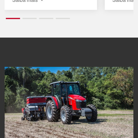
haste garante o desempenho
ideal até nas mais adversas
situações de plantio. Ela oferece
diversas opções para as rodas
de compactação e rodas
reguladoras de profundidade. As
linhas de sementes em
paralelogramo acompanham os
contornos do solo graças ao
amplo curso de articulação e o
sistema basculante é perfeito
para um solo plano. Com ajustes
fáceis, a MF 400 pode ser
adaptada a qualquer situação de
plantio.