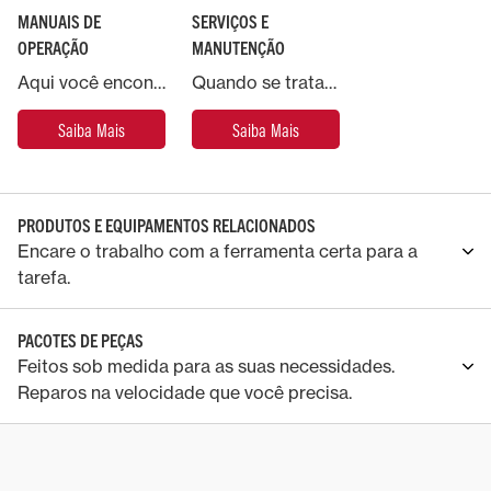
MANUAIS DE
SERVIÇOS E
OPERAÇÃO
MANUTENÇÃO
Aqui você encontra manuais oficias da Massey Ferguson.
Quando se trata da sua máquina Massey Ferguson, escolher peças e serviços genuínos é a única opção.
Saiba Mais
Saiba Mais
PRODUTOS E EQUIPAMENTOS RELACIONADOS
Encare o trabalho com a ferramenta certa para a
tarefa.
PACOTES DE PEÇAS
Feitos sob medida para as suas necessidades.
Reparos na velocidade que você precisa.