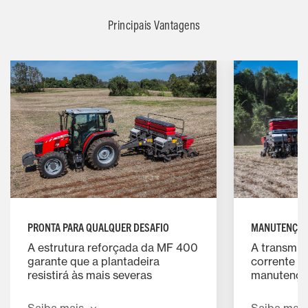
Principais Vantagens
MANUTENÇÃO
PRONTA PARA QUALQUER DESAFIO
A transmis
A estrutura reforçada da MF 400
corrente se
garante que a plantadeira
manutenção
resistirá às mais severas
uma interv
situações que lhe são impostas
quatro safr
pelas condições do terreno. A
Saiba mais
Saiba mais