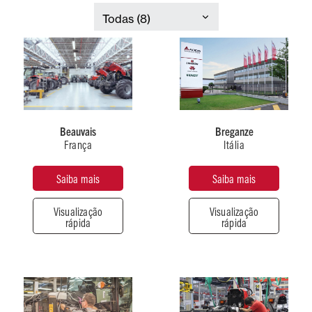
França
Itália
Beauvais
Breganze
França
Itália
Tipo
Tipo
de
de
Saiba mais
Saiba mais
produção
produção
Tratores
Colheitadeiras
Visualização
Visualização
rápida
rápida
Número
Número
de
de
funcionários
funcionários
2300+
700+