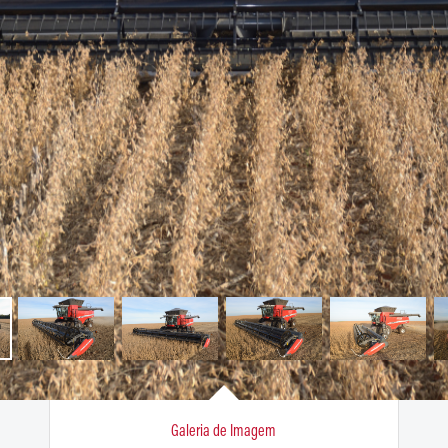
Mecânico de Tangará da Serra
(MT) está entre os competidores
de reality show da Massey
Ferguson
Mecânico de Itaú de Minas (MG)
está entre os competidores de
reality show da Massey Ferguson
Mecânico de Toledo (PR) está
entre os competidores de reality
show da Massey Ferguson
Master Mechanic chega à
terceira temporada com novos
desafios para equipe de
mecânicos agrícolas e jurados
Cana-de-açúcar: tecnologia e
inovação impulsionam um dos
Galeria de Imagem
maiores setores do agro