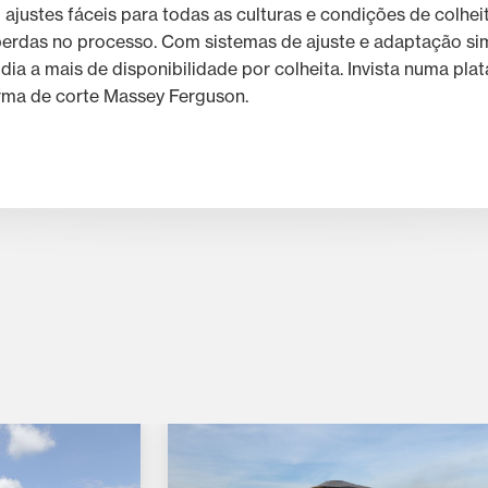
economizam tempo e dinheiro no
justes fáceis para todas as culturas e condições de colheit
campo
rdas no processo. Com sistemas de ajuste e adaptação simp
ia a mais de disponibilidade por colheita. Invista numa pla
Massey Ferguson apresenta
inovações para o campo na
rma de corte Massey Ferguson.
Coopercitrus Expo 2025
Tecnologia de precisão da
Massey Ferguson transforma a
pulverização em aliada da
rentabilidade no campo
Cinco falhas que mais param as
colheitadeiras na safra e como
evitá-las
Parceria garante formação
gratuita em máquinas agrícolas
com alta tecnologia para jovens
da região de Mococa
Avanço do percentual de