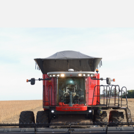
Inovação na indústria de
máquinas agrícolas para
enfrentar mudanças climáticas
Máquinas inteligentes exigem
novas habilidades dos
mecânicos agrícolas
Mecânico de Jataí (GO) está entre
os competidores de reality show
da Massey Ferguson
Mecânico de Cruz Alta (RS) está
entre os competidores de reality
show da Massey Ferguson
Mecânico de Lucas do Rio Verde
(MT) está entre os competidores
de reality show da Massey
Ferguson