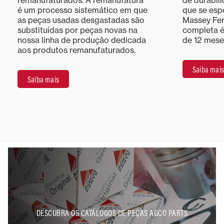
remanufaturados. A remanufatura
de durabil
é um processo sistemático em que
que se esp
as peças usadas desgastadas são
Massey Fer
substituídas por peças novas na
completa é
nossa linha de produção dedicada
de 12 mese
aos produtos remanufaturados.
Saiba mais
Saiba mais
DESCUBRA OS CATÁLOGOS DE PEÇAS AGCO PARTS