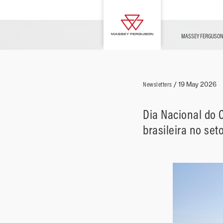
TECNOLOGIAS by Precision
Peças e serviços
AGCO Finance
WhatsApp
Planting
Consórcio Nacional Massey
Manuais de Equipamentos
Calendário 2026
Sinais de Correção RTX®
MASSEY FERGUSO
Ferguson
Newsletters
/
19 May 2026
Dia Nacional do 
brasileira no set