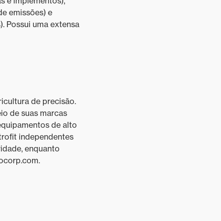
as e implementos),
de emissões) e
). Possui uma extensa
cultura de precisão.
eio de suas marcas
equipamentos de alto
trofit independentes
vidade, enquanto
cocorp.com.