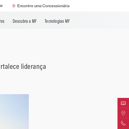
Manuais de operação
ar
Encontre uma Concessionária
 e
Guia de manutenção
Pós-Enchente
ros
Descubra a MF
Tecnologias MF
rtalece liderança
Baixe u
Encontr
Entre e