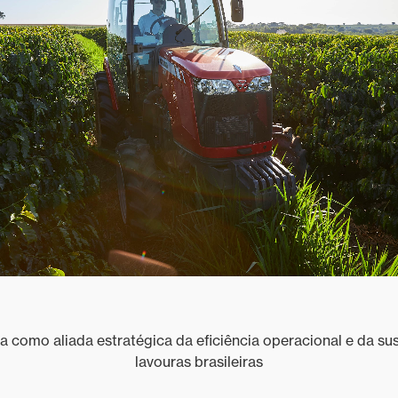
2025
Massey Ferguson apresenta
soluções inteligentes e de alto
desempenho na Bahia Farm
Show
Nova enfardadora da Massey
Ferguson otimiza o processo de
logística da palha da cana-de-
açúcar para geração de energia
limpa
Massey Ferguson apresenta o
trator MF 8S ao mercado
argentino na Agroactiva 2025
Tecnologia ganha espaço nas
 como aliada estratégica da eficiência operacional e da su
pequenas e médias propriedades
lavouras brasileiras
Cinco tecnologias que