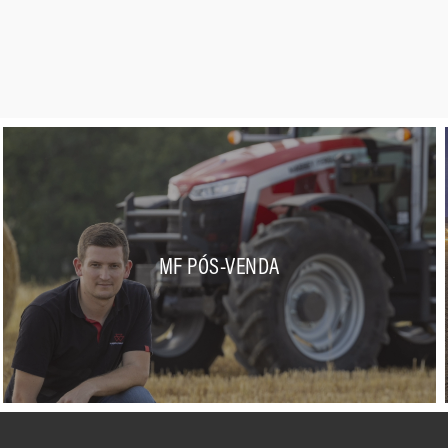
brasileiro
Master Mechanic estreia terceira
temporada em 16 de outubro
Tratores ganham protagonismo
no processo de mecanização das
lavouras de laranja
Mecânicos de Jataí (GO) e Itaú de
Minas (MG) conquistam o
primeiro lugar no Master
Mechanic Brasil
MF PÓS-VENDA
Conforto que move o campo
Plantio eficiente: plantadeiras
determinam qualidade da safra
Dia Mundial do Solo: máquinas
agrícolas contribuem para