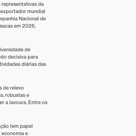
s representativas da
e exportador mundial
ompanhia Nacional de
 sacas em 2026,
iversidade de
ido decisiva para
tividades diárias das
s de relevo
s, robustas e
 a lavoura. Entre os
zação tem papel
, economia e