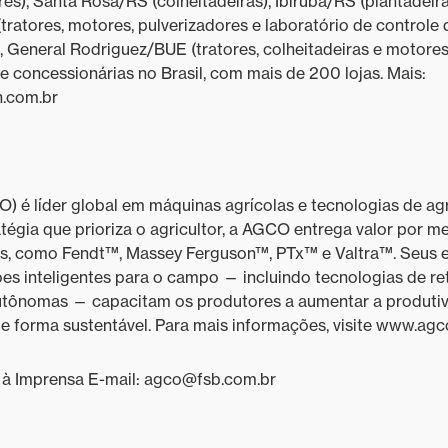
s), Santa Rosa/RS (colheitadeiras), Ibirubá/RS (plantadeir
Mecânico de Tangará da Serra
ratores, motores, pulverizadores e laboratório de controle 
(MT) está entre os competidores
 General Rodriguez/BUE (tratores, colheitadeiras e motores
de reality show da Massey
e concessionárias no Brasil, com mais de 200 lojas. Mais:
Ferguson
.com.br
Mecânico de Itaú de Minas (MG)
está entre os competidores de
reality show da Massey Ferguson
é líder global em máquinas agrícolas e tecnologias de agri
Mecânico de Toledo (PR) está
entre os competidores de reality
tégia que prioriza o agricultor, a AGCO entrega valor por m
show da Massey Ferguson
das, como Fendt™, Massey Ferguson™, PTx™ e Valtra™. Seus 
s inteligentes para o campo — incluindo tecnologias de re
Master Mechanic chega à
utônomas — capacitam os produtores a aumentar a produti
terceira temporada com novos
 forma sustentável. Para mais informações, visite www.ag
desafios para equipe de
mecânicos agrícolas e jurados
à Imprensa E-mail: agco@fsb.com.br
Cana-de-açúcar: tecnologia e
inovação impulsionam um dos
maiores setores do agro