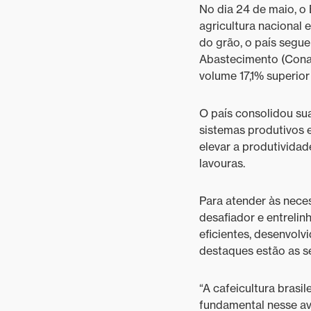
No dia 24 de maio, o 
agricultura nacional 
do grão, o país segu
Abastecimento (Cona
volume 17,1% superior
O país consolidou su
sistemas produtivos e
elevar a produtividad
lavouras.
Para atender às neces
desafiador e entrelin
eficientes, desenvol
destaques estão as s
“A cafeicultura brasi
fundamental nesse av