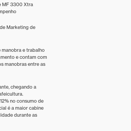
 e MF 3300 Xtra
empenho
 de Marketing de
e manobra e trabalho
egmento e contam com
os manobras entre as
vante, chegando a
feicultura.
 12% no consumo de
ial é a maior cabine
lidade durante as