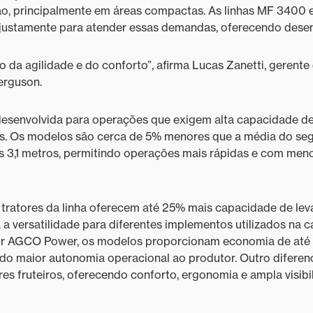
ão, principalmente em áreas compactas. As linhas MF 3400
biodiesel no diesel requer
cuidados extras com máquinas
 justamente para atender essas demandas, oferecendo des
agrícolas
 da agilidade e do conforto”, afirma Lucas Zanetti, gerente
Do arroz à soja, Massey Ferguson
erguson.
mostra a versatilidade de suas
máquinas agrícolas na Expointer
2025
desenvolvida para operações que exigem alta capacidade d
s. Os modelos são cerca de 5% menores que a média do s
Força e eficiência das máquinas
as 3,1 metros, permitindo operações mais rápidas e com men
agrícolas transformam
produtividade no campo
Massey Ferguson é a marca mais
s tratores da linha oferecem até 25% mais capacidade de le
bem avaliada entre os
a a versatilidade para diferentes implementos utilizados na ca
fabricantes de máquinas
r AGCO Power, os modelos proporcionam economia de até
agrícolas, revela pesquisa
Fenabrave
do maior autonomia operacional ao produtor. Outro diferenc
res fruteiros, oferecendo conforto, ergonomia e ampla visibi
Axial ou híbrida? Saiba escolher a
colheitadeira ideal