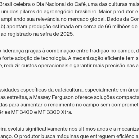
economizam tempo e dinheiro no
Brasil celebra o Dia Nacional do Café, uma das culturas mai
campo
e um dos pilares do agronegócio brasileiro. Maior produtor 
e ampliando sua relevância no mercado global. Dados da C
Massey Ferguson apresenta
b) apontam produção estimada em cerca de 66 milhões de
inovações para o campo na
Coopercitrus Expo 2025
 ao registrado na safra de 2025.
Tecnologia de precisão da
a liderança graças à combinação entre tradição no campo, d
Massey Ferguson transforma a
 forte adoção de tecnologia. A mecanização eficiente tem s
pulverização em aliada da
e, reduzir custos operacionais e garantir mais precisão nas a
rentabilidade no campo
Cinco falhas que mais param as
colheitadeiras na safra e como
sidades específicas da cafeicultura, especialmente em área
evitá-las
has estreitas, a Massey Ferguson oferece soluções compacta
vidas para aumentar o rendimento no campo sem comprometer
Parceria garante formação
gratuita em máquinas agrícolas
éries MF 3400 e MF 3300 Xtra.
com alta tecnologia para jovens
da região de Mococa
leira evoluiu significativamente nos últimos anos e a mecani
anço. O produtor busca máquinas que entreguem eficiência
Avanço do percentual de