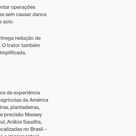
entar operações
ntas sem causar danos
 solo.
ntrega redução de
. O trator também
mplificada,
os de experiência
 agrícolas da América
ras, plantadeiras,
de precisão Massey
l, Arábia Saudita,
ocalizadas no Brasil –