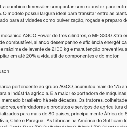
Xtra combina dimensões compactas com robustez para enfr
Inovação na indústria de
a. O modelo possui largura ideal para transitar entre as pla
máquinas agrícolas para
enfrentar mudanças climáticas
cado para atividades como pulverização, roçada e preparo de
Máquinas inteligentes exigem
mecânico AGCO Power de três cilindros, o MF 3300 Xtra e
novas habilidades dos
e combustível, aliando desempenho e eficiência energética
mecânicos agrícolas
 máxima de levante de 2.100 kg e manutenção preventiva si
Mecânico de Jataí (GO) está entre
pliar em até 20% a vida útil de componentes e do motor.
os competidores de reality show
da Massey Ferguson
uson
Mecânico de Cruz Alta (RS) está
entre os competidores de reality
marca pertencente ao grupo AGCO, acumulou mais de 175 an
show da Massey Ferguson
ara a indústria agrícola. É a maior exportadora de máquinas
 mercado brasileiro há seis décadas. Os tratores, colheitadei
Mecânico de Lucas do Rio Verde
zadores, enfardadoras e produtos e serviços de agricultura 
(MT) está entre os competidores
lizados para mais de 80 países, principalmente África do Su
de reality show da Massey
Ferguson
lívia, Chile e Paraguai. As fábricas na América do Sul ficam l