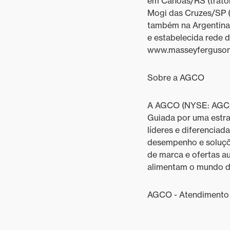
em Canoas/RS (tratore
Mogi das Cruzes/SP (t
também na Argentina,
e estabelecida rede d
www.masseyferguson
Sobre a AGCO
A AGCO (NYSE: AGCO) 
Guiada por uma estra
líderes e diferencia
desempenho e soluçõe
de marca e ofertas a
alimentam o mundo de
AGCO - Atendimento 