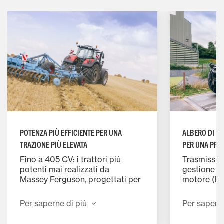
POTENZA PIÙ EFFICIENTE PER UNA
ALBERO DI TR
TRAZIONE PIÙ ELEVATA
PER UNA PRO
ELEVATA
Fino a 405 CV: i trattori più
Trasmissio
potenti mai realizzati da
gestione d
Massey Ferguson, progettati per
motore (EPM
garantire la massima resa con
potenza pr
costi di esercizio ridotti
Combinazio
Per saperne di più
Per saperne
e trasmissi
massima re