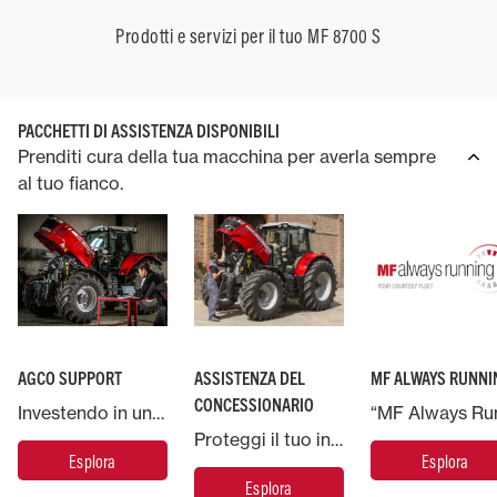
Prodotti e servizi per il tuo MF 8700 S
PACCHETTI DI ASSISTENZA DISPONIBILI
Prenditi cura della tua macchina per averla sempre
al tuo fianco.
AGCO SUPPORT
ASSISTENZA DEL
MF ALWAYS RUNNI
CONCESSIONARIO
Investendo in una macchina Massey Ferguson, potrai contare sul supporto di AGCO, la più grande azienda produttrice di macchinari agricoli del mondo.
Proteggi il tuo investimento Massey Ferguson e metti la tua macchina nelle mani degli esperti.
Esplora
Esplora
Esplora