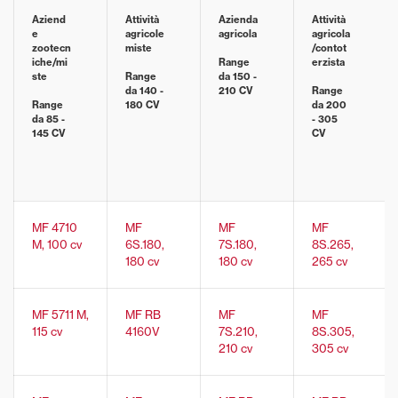
Aziend
Attività
Azienda
Attività
e
agricole
agricola
agricola
zootecn
miste
/contot
iche/mi
Range
erzista
ste
Range
da 150 -
da 140 -
210 CV
Range
Range
180 CV
da 200
da 85 -
- 305
145 CV
CV
MF 4710
MF
MF
MF
M, 100 cv
6S.180,
7S.180,
8S.265,
180 cv
180 cv
265 cv
MF 5711 M,
MF RB
MF
MF
115 cv
4160V
7S.210,
8S.305,
210 cv
305 cv