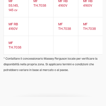
MF
MF
MF RB
MF RB
5S.145,
TH.7038
4160V
4160V
145 cv
MF RB
MF
MF
4160V
TH.7038
TH.7038
MF
TH.7038
* Contattare il concessionario Massey Ferguson locale per verificare la
disponibilità nella propria zona. Si applicano termini e condizioni che
potrebbero variare in base al mercato o al paese.