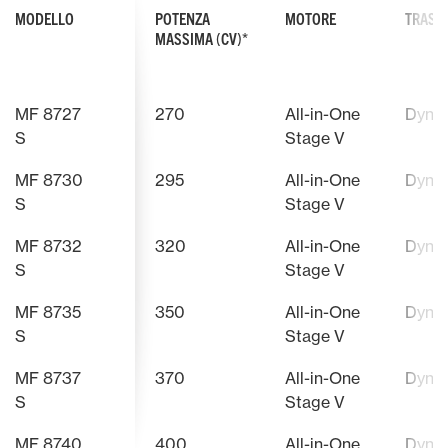
MODELLO
POTENZA
MOTORE
TRASM
MASSIMA (CV)*
CAPACITÀ DI SOLLEVAMENTO POSTERIORE -
IMPIANTO FR
12.000 KG
La frenata 
MF 8727
270
All-in-One
Dyna
è garantita
Con una capacità di sollevamento
bagno d’oli
S
Stage V
del sollevatore posteriore di
opzione per
12.000 kg, in questo segmento
rimorchiate
MF 8730
295
All-in-One
Dyna
potenza pochi trattori possono
Ulteriori i
competere con la serie MF 8700 S
S
Stage V
Ulteriori informazioni
quando si tratta di utilizzare
attrezzi pesanti.
MF 8732
320
All-in-One
Dyna
S
Stage V
MF 8735
350
All-in-One
Dyna
S
Stage V
MF 8737
370
All-in-One
Dyna
S
Stage V
PACCHETTO EFFICIENT DI SERIE
MF SECTION CONTROL
NUOVO CRUS
DATATRONIC 
MF 8740
400
All-in-One
Dyna
Il pacchetto Efficient è la specifica
Grazie al controllo delle sezioni
Il cruscott
Disponibil