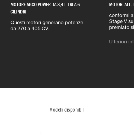
MOTORE AGCO POWER DA 8,4 LITRI A 6
MOTORI ALL-
CILINDRI
conformi a
Stage V sul
Questi motori generano potenze
premiato si
da 270 a 405 CV.
Massey Fer
un efficien
Ulteriori i
Modelli disponibili