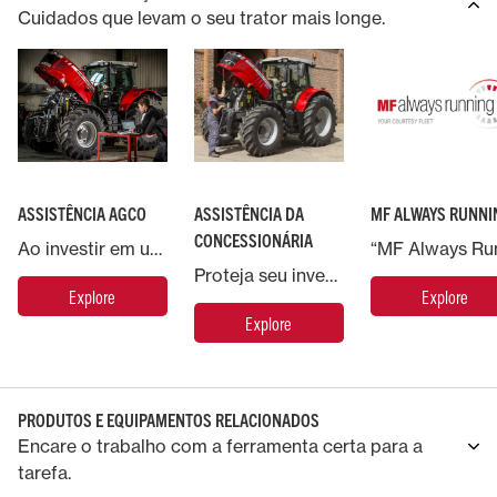
Cuidados que levam o seu trator mais longe.
CONTRAPESO
ENGATE DE T
ASSISTÊNCIA AGCO
ASSISTÊNCIA DA
MF ALWAYS RUNNI
CONCESSIONÁRIA
Ao investir em uma máquina Massey Ferguson, você conta com o suporte da AGCO, a maior fabricante mundial de maquinário agrícola.
CAÇAMBA MULTIUSO TIPO GARRA
GARFOS DE PALETES
GARRA MAXI
GARFOS DE PA
Proteja seu investimento em maquinário Massey Ferguson e coloque sua máquina nas mãos de especialistas.
Explore
Explore
SÉRIE H
SÉRIE H - VA
Explore
PRODUTOS E EQUIPAMENTOS RELACIONADOS
Encare o trabalho com a ferramenta certa para a
tarefa.