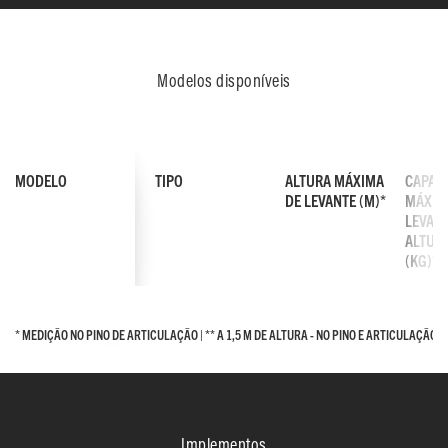
Modelos disponíveis
MODELO
TIPO
ALTURA MÁXIMA
CAPAC
DE LEVANTE (M)*
MÁXIM
LEVANT
ALTUR
(KG)**
* MEDIÇÃO NO PINO DE ARTICULAÇÃO | ** A 1,5 M DE ALTURA - NO PINO E ARTICULAÇÃO
* MEDIÇÃO NO PINO DE ARTICULAÇÃO | ** A 1,5 M DE ALTURA - NO PINO E ARTICULAÇÃO
MF FL-COMPANION
Esta nova opção de instalação na
POWER SHUTTLE
3RD LIVE
concessionária fornece
Implementos
SELECTO-FIX
CLIC-ON