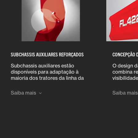
SUBCHASSIS AUXILIARES REFORÇADOS
CONCEPÇÃO D
Subchassis auxiliares estão
O design d
disponíveis para adaptação à
combina re
maioria dos tratores da linha da
visibilidad
Massey Ferguson e, agora, contam
estrutura 
com superfícies de suporte de
dupla" da m
Saiba mais
Saiba mais
carga maiores para reforçar a
oculta e p
estrutura já robusta e atender às
mangueiras
demandas dos tratores atuais de
ordenada.
alto desempenho.