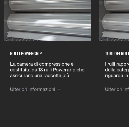
RULLI POWERGRIP
TUBI DEI RUL
La camera di compressione è
I rulli rapp
costituita da 18 rulli Powergrip che
della cate
assicurano una raccolta più
riguarda la
efficiente e una rotazione delle
prestazioni
balle più rapida in modo da
struttura s
Ulteriori informazioni
Ulteriori i
ottenere una maggiore densità e
resistere ai
una forma più omogenea.