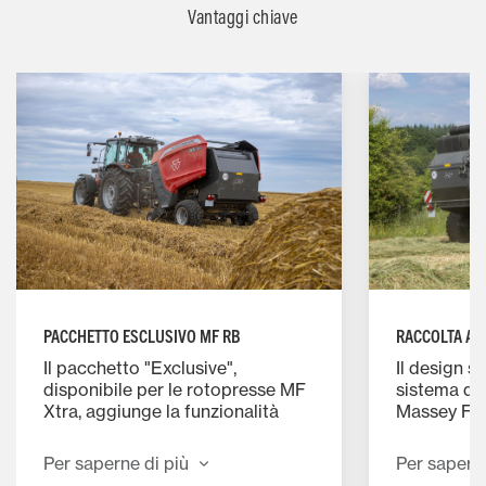
Vantaggi chiave
PACCHETTO ESCLUSIVO MF RB
RACCOLTA AD 
Il pacchetto "Exclusive",
Il design 
disponibile per le rotopresse MF
sistema di 
Xtra, aggiunge la funzionalità
Massey Fe
Load Sensing o TIM (Tractor
regimi d’es
Implement Management). Questo
meno comp
Per saperne di più
Per saperne
nuovo pacchetto di funzioni
il sistema 