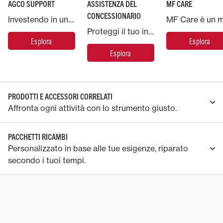
AGCO SUPPORT
ASSISTENZA DEL
MF CARE
CONCESSIONARIO
Investendo in una macchina Massey Ferguson, potrai contare sul supporto di AGCO, la più grande azienda produttrice di macchinari agricoli del mondo.
Proteggi il tuo investimento Massey Ferguson e metti la tua macchina nelle mani degli esperti.
Esplora
Esplora
Esplora
PRODOTTI E ACCESSORI CORRELATI
Affronta ogni attività con lo strumento giusto.
PACCHETTI RICAMBI
Personalizzato in base alle tue esigenze, riparato
secondo i tuoi tempi.