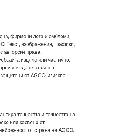
мена, фирмени лога и емблеми,
O. Текст, изображения, графики,
с авторски права.
ебсайта изцяло или частично.
зпроизвеждане за лична
, защитени от AGCO, изисква
антира точността и точността на
яко или косвено от
а небрежност от страна на AGCO.