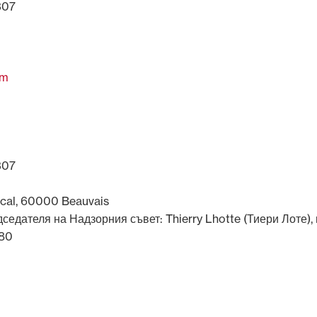
307
om
307
scal, 60000 Beauvais
дседателя на Надзорния съвет: Thierry Lhotte (Тиери Лоте
380