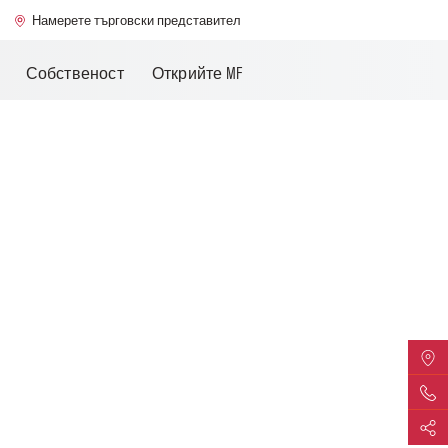
Намерете търговски представител
Собственост
Открийте MF
Намер
Връзк
Спод