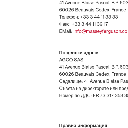
41 Avenue Blaise Pascal, B.P. 60
Грижа за
60026 Beauvais Cedex, France
почвата
Телефон: +33 3 44 11 33 33
Факс: +33 3 44 11 39 17
EMail:
info@masseyferguson.c
Смесена
Пощенски адрес:
AGCO SAS
41 Avenue Blaise Pascal, B.P. 60
60026 Beauvais Cedex, France
Седалище: 41 Avenue Blaise Pa
Съвета на директорите или пре
Номер по ДДС: FR 73 317 358 
Правна информация