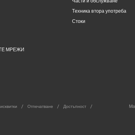
Части и обслужване
Техника втора употреба
Стоки
ТЕ МРЕЖИ
исквитки
Отпечатване
Достъпност
Ma