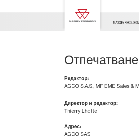
Техника втора употреба
MF eXperience Tour 2025
MF ТЕХНОЛОГИЯ
ОФЕРТИ
Стоки
Предизвикателства MF
MASSEY FERGUSO
Животновъдство
Отпечатване
Редактор:
Обработваема
AGCO S.A.S., MF EME Sales & M
Директор и редактор:
Thierry Lhotte
Лозя и
овошки
Адрес:
AGCO SAS