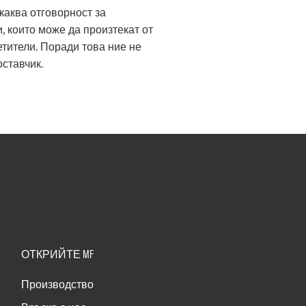
каква отговорност за
, които може да произтекат от
етители. Поради това ние не
ставчик.
ОТКРИЙТЕ MF
Производство