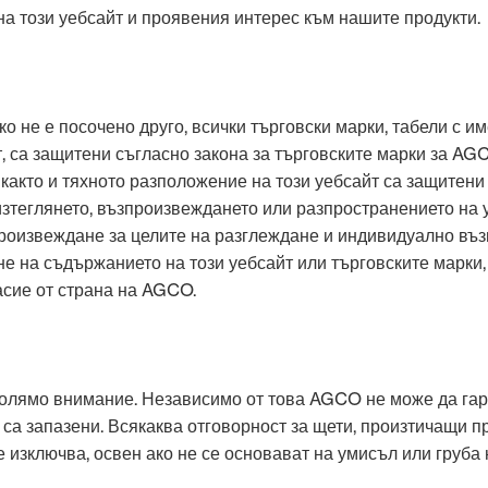
 този уебсайт и проявения интерес към нашите продукти.
ко не е посочено друго, всички търговски марки, табели с и
, са защитени съгласно закона за търговските марки за AGC
 както и тяхното разположение на този уебсайт са защитени 
зтеглянето, възпроизвеждането или разпространението на у
роизвеждане за целите на разглеждане и индивидуално въ
не на съдържанието на този уебсайт или търговските марки
сие от страна на AGCO.
голямо внимание. Независимо от това AGCO не може да гар
а запазени. Всякаква отговорност за щети, произтичащи пр
се изключва, освен ако не се основават на умисъл или груб