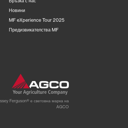
Връзка с нас
Новини
MF eXperience Tour 2025
Предизвикателства MF
ssey Ferguson® е световна марка на
AGCO