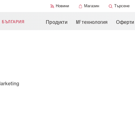
Допълнителни
Техническа
Книги за части
Можи дас Крузис
Чанджоу
Новини
Магазин
Търсене
продукти
литература
Продукти
MF технология
Оферти
N
БЪЛГАРИЯ
arketing