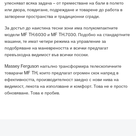
улесняват всяка задача – от преместване на бали в полето
или двора, повдигане, подреждане и товарене до работа в
затворени пространства и традиционни сгради.
За достъп до наистина тесни зони има полукомпактните
модели MF TH.6030 и MF TH.7030. Подобно на стандартните
машини, те имат четири режима на управление за
подобряване на маневреността и всички предлагат
превъзходна видимост във всички посоки.
Massey Ferguson напълно трансформира телескопичните
товарачи MF TH, които предлагат огромен скок напред в
ефективността, производителност заедно с нови нива на
видимост, лекота на използване и комфорт. Това не е просто
обновяване. Това е пробив.