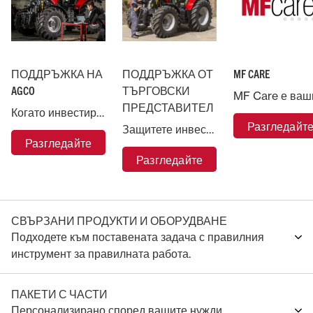
ПОДДРЪЖКА НА
ПОДДРЪЖКА ОТ
MF CARE
AGCO
ТЪРГОВСКИ
ПРЕДСТАВИТЕЛ
Когато инвестирате в машина Massey Ferguson, вие сте подкрепени от AGCO, най-голямата компания за селскостопански машини в света.
Разгледайт
Защитете инвестицията си в Massey Ferguson и поверете машината си в ръцете на експертите.
Разгледайте
Разгледайте
СВЪРЗАНИ ПРОДУКТИ И ОБОРУДВАНЕ
Подходете към поставената задача с правилния
инструмент за правилната работа.
ПАКЕТИ С ЧАСТИ
Персонализирано според вашите нужди,