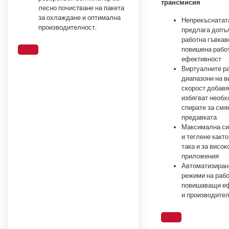
трансмисия
лесно почистване на пакета
за охлаждане и оптимална
Непрекъснатат
производителност.
предлага допъ
работна гъвкав
повишена рабо
ефективност
Виртуалните р
диапазони на в
скорост добавя
избягват необх
спирате за смя
предавката
Максимална си
и теглене както
така и за висо
приложения
Автоматизиран
режими на рабо
повишаващи еф
и производите