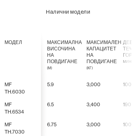
Налични модели
МОДЕЛ
МАКСИМАЛНА
МАКСИМАЛЕН
ДЕБИ
ВИСОЧИНА
КАПАЦИТЕТ
ТЕЧ
НА
НА
ГОР
ПОВДИГАНЕ
ПОВДИГАНЕ
МИН)
(М)
(КГ)
MF
5.9
3,000
100
TH.6030
MF
6.5
3,400
190
TH.6534
MF
6.75
3,000
100
TH.7030