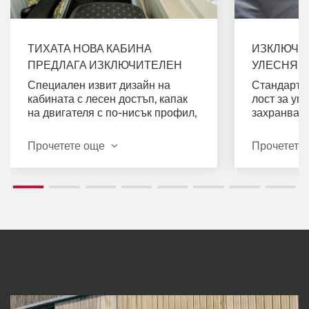
ТИХАТА НОВА КАБИНА
ИЗКЛЮЧИ
ПРЕДЛАГА ИЗКЛЮЧИТЕЛЕН
УЛЕСНЯВА
КОМФОРТ И ВИДИМОСТ
Специален извит дизайн на
Стандартен
кабината с лесен достъп, капак
лост за уп
на двигателя с по-нисък профил,
захранване
нова стандартна седалка с
цветен тер
въздушно окачване. Сега до
инчов терм
Прочетете още
Прочетете
4 децибела по-тихо по време на
екран) под
товарене.