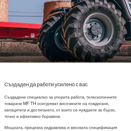
Създаден да работи усилено с вас
Създадени специално за упорита работа, телескопичните
товарачи MF TH осигуряват височините на повдигане,
капацитета и достигането, от които се нуждаете за бързо,
точно и ефективно боравене.
Мощната, прецизна хидравлика и високата спецификация