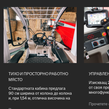
ТИХО И ПРОСТОРНО РАБОТНО
УПРАВЛЕ
МЯСТО
Изискващ 
от своя пр
Стандартната кабина предлага
многофунк
90 см ширина от колона до колона
предлага п
и, при 1,54 м, отлична височина на
хидравлика
тавана, като същевременно
Прочетете
Може да се
запазва обща височина от 2,49 м.