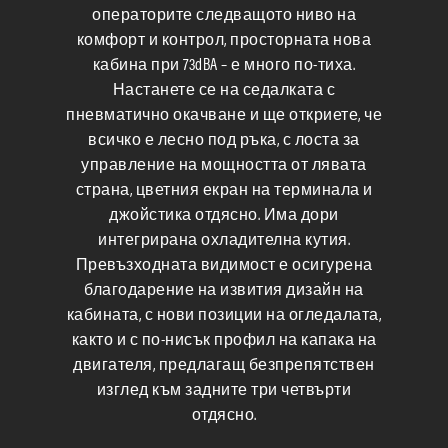
операторите следващото ниво на
комфорт и контрол, просторната нова
кабина при 73dBA – е много по-тиха.
Настанете се на седалката с
пневматично окачване и ще откриете, че
всичко е лесно под ръка, с лоста за
управление на мощността от лявата
страна, цветния екран на терминала и
джойстика отдясно. Има дори
интегрирана охладителна кутия.
Превъзходната видимост е осигурена
благодарение на извития дизайн на
кабината, с нови позиции на огледалата,
както и с по-нисък профил на капака на
двигателя, предлагащ безпрепятствен
изглед към задните три четвърти
отдясно.