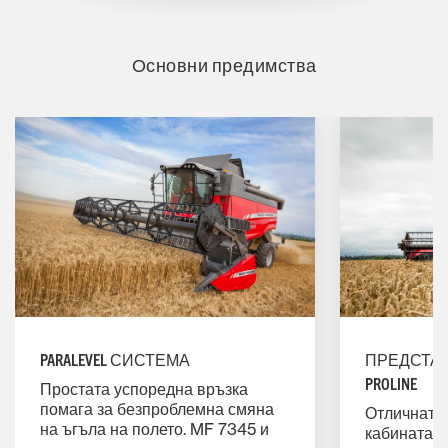
Основни предимства
PARALEVEL СИСТЕМА
ПРЕДСТАВ
PROLINE
Простата успоредна връзка
помага за безпроблемна смяна
Отличната 
на ъгъла на полето. MF 7345 и
кабината е