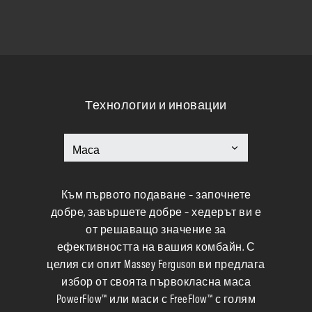
Технологии и иновации
Към първото подаване – започнете
добре, завършете добре – хедерът ви е
от решаващо значение за
ефективността на вашия комбайн. С
целия си опит Massey Ferguson ви предлага
избор от своята първокласна маса
PowerFlow™ или маси с FreeFlow™ с голям