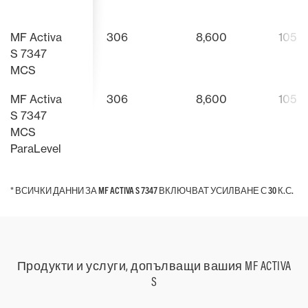
принципните функции на
регулатора
(2WD).
Прочетете още
Прочетете
комбайна. Меките повдигнати
Проектиран
клавиши водят директно към
подложка з
MF Activa
306
8,600
105
отделните менюта на терминала
ден, което
S 7347
TechTouch 2.
комфорт.
MCS
MF Activa
306
8,600
105
S 7347
MCS
ParaLevel
* ВСИЧКИ ДАННИ ЗА MF ACTIVA S 7347 ВКЛЮЧВАТ УСИЛВАНЕ С 30 К.С.
* ВСИЧКИ ДАННИ ЗА MF ACTIVA S 7347 ВКЛЮЧВАТ УСИЛВАНЕ С 30 К.С.
Продукти и услуги, допълващи вашия MF ACTIVA
S