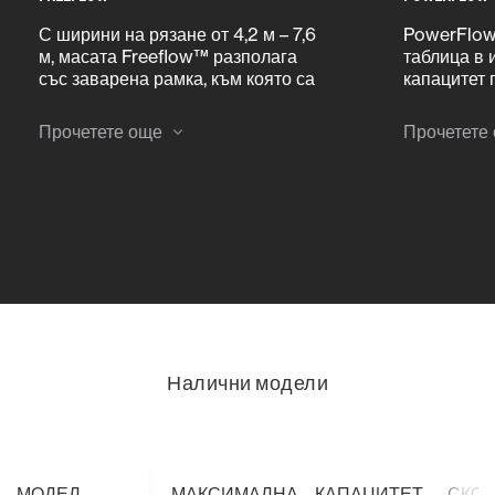
С ширини на рязане от 4,2 м – 7,6
PowerFlow
м, масата Freeflow™ разполага
таблица в 
със заварена рамка, към която са
капацитет 
монтирани панели (като долните
Доказанот
плочи на масата), което прави
захранва р
Прочетете още
Прочетете
изключително лесна подмяната на
осигурява
части, когато е необходимо.
подаване.
Налични модели
МОДЕЛ
МАКСИМАЛНА
КАПАЦИТЕТ
СКО