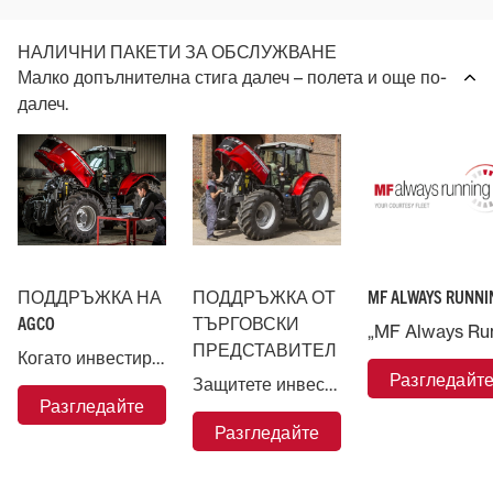
НАЛИЧНИ ПАКЕТИ ЗА ОБСЛУЖВАНЕ
Малко допълнителна стига далеч – полета и още по-
далеч.
ПОДДРЪЖКА НА
ПОДДРЪЖКА ОТ
MF ALWAYS RUNNI
AGCO
ТЪРГОВСКИ
ПРЕДСТАВИТЕЛ
Когато инвестирате в машина Massey Ferguson, вие сте подкрепени от AGCO, най-голямата компания за селскостопански машини в света.
Разгледайт
Защитете инвестицията си в Massey Ferguson и поверете машината си в ръцете на експертите.
Разгледайте
Разгледайте