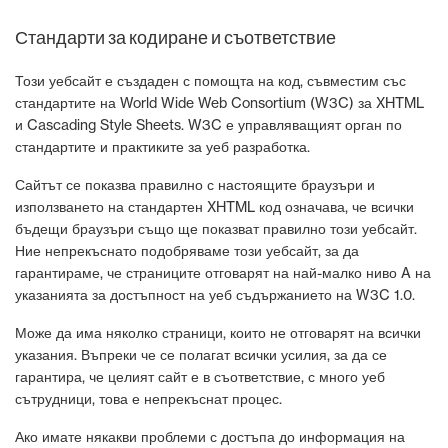
Стандарти за кодиране и съответствие
Този уебсайт е създаден с помощта на код, съвместим със
стандартите на World Wide Web Consortium (W3C) за XHTML
и Cascading Style Sheets. W3C е управляващият орган по
стандартите и практиките за уеб разработка.
Сайтът се показва правилно с настоящите браузъри и
използването на стандартен XHTML код означава, че всички
бъдещи браузъри също ще показват правилно този уебсайт.
Ние непрекъснато подобряваме този уебсайт, за да
гарантираме, че страниците отговарят на най-малко ниво A на
указанията за достъпност на уеб съдържанието на W3C 1.0.
Може да има няколко страници, които не отговарят на всички
указания. Въпреки че се полагат всички усилия, за да се
гарантира, че целият сайт е в съответствие, с много уеб
сътрудници, това е непрекъснат процес.
Ако имате някакви проблеми с достъпа до информация на