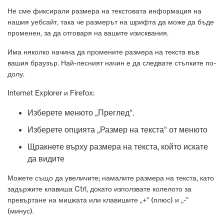
Не сме фиксирали размера на текстовата информация на
нашия уебсайт, така че размерът на шрифта да може да бъде
променен, за да отговаря на вашите изисквания.
Има няколко начина да промените размера на текста във
вашия браузър. Най-лесният начин е да следвате стъпките по-
долу.
Internet Explorer и Firefox:
Изберете менюто „Преглед“.
Изберете опцията „Размер на текста“ от менюто
Щракнете върху размера на текста, който искате
да видите
Можете също да увеличите; намалите размера на текста, като
задържите клавиша Ctrl, докато използвате колелото за
превъртане на мишката или клавишите „+“ (плюс) и „-“
(минус).