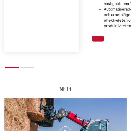
hastighetsomr
Automatiserade
och arbetslägen
effektiviteten 
produktiviteten
MF TH