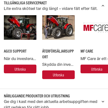
TILLGÄNGLIGA SERVICEPAKET
Lite extra skötsel tar dig långt – vidare fält efter fält.
AGCO SUPPORT
ÅTERFÖRSÄLJARSUPP
MF CARE
ORT
När du investerar i en Massey Ferguson-maskin backas du upp av AGCO, världens största företag inom lantbruksmaskiner.
Skydda din investering i Massey Ferguson och placera din maskin i händerna på experter.
Utforska
Utforska
Utforska
NÄRLIGGANDE PRODUKTER OCH UTRUSTNING
Ge dig i kast med den aktuella arbetsuppgiften med
rätt redskap för rätt jobb.