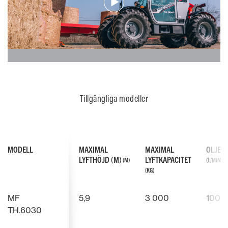
Tillgängliga modeller
MODELL
MAXIMAL
MAXIMAL
OLJEF
LYFTHÖJD (M)
LYFTKAPACITET
(M)
(L/MIN.)
(KG)
MF
5,9
3 000
100
TH.6030