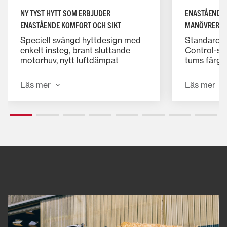
NY TYST HYTT SOM ERBJUDER
ENASTÅENDE 
ENASTÅENDE KOMFORT OCH SIKT
MANÖVRERIN
Speciell svängd hyttdesign med
Standard, 
enkelt insteg, brant sluttande
Control-spa
motorhuv, nytt luftdämpat
tums färgte
förarsäte som standard. Nu upp
pekskärmst
till 4 dBA tystare under
manövrerin
Läs mer
Läs mer
lastningsarbeten.