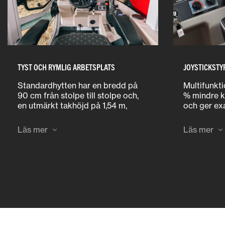
TYST OCH RYMLIG ARBETSPLATS
JOYSTICKSTY
Standardhytten har en bredd på
Multifunkt
90 cm från stolpe till stolpe och,
% mindre k
en utmärkt takhöjd på 1,54 m,
och ger exa
medan totalhöjden förblir 2,49 m.
hydraulik 
De kompakta modellerna kommer
kan även f
Läs mer
Läs mer
in i låga byggnader, då de är 2,10 m
på det val
på 20-tums däck.
och uppvär