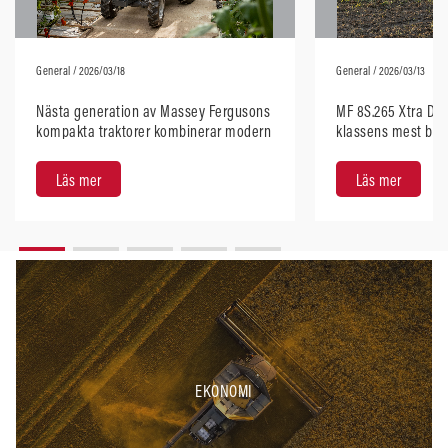
General
/ 2026/03/18
General
/ 2026/03/13
Nästa generation av Massey Fergusons
MF 8S.265 Xtra Dy
kompakta traktorer kombinerar modern
klassens mest brän
design med robust prestanda
enligt DLG PowerM
Läs mer
Läs mer
EKONOMI