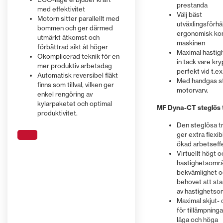
Läs mer
Läs mer
skydda mot inträngande smuts
prestanda
AdBlue-sys
motorvarvtal och transmission.
hastigheten, vilket tryggar
du både br
ditt arbete
traditionella gårdsbyggnader.
skifta mell
med effektivitet
och damm.
Välj bäst
för dagligt
Syftet är att spara bränsle vid hög
säkerhet och kontroll, vilket gör
maskintimm
oavsett om
genom att 
Motorn sitter parallellt med
utväxlingsförhå
körhastighet. Med gaspedalen
denna maskin idealisk för
när du int
varje morgo
bommen och ger därmed
trycka på e
ergonomisk kon
ställer du in en målhastighet och
nybörjare eller för arbeten i
teleskoplas
och mycket
utmärkt åtkomst och
Läs mer
Läs mer
Läs mer
Läs mer
maskinen
motorvarvtalet anpassas
hastighetsbegränsade områden.
när gasregl
förbättrad sikt åt höger
Maximal hastigh
automatiskt efter belastningen.
används.
Okomplicerad teknik för en
in tack vare kry
mer produktiv arbetsdag
perfekt vid t.ex
Automatisk reversibel fläkt
Med handgas st
finns som tillval, vilken ger
motorvarv.
enkel rengöring av
kylarpaketet och optimal
MF Dyna-CT steglös 
produktivitet.
Den steglösa t
ger extra flexib
ökad arbetseffe
Virtuellt högt o
hastighetsomr
bekvämlighet o
behovet att sta
av hastighets
Maximal skjut- 
för tillämpninga
låga och höga