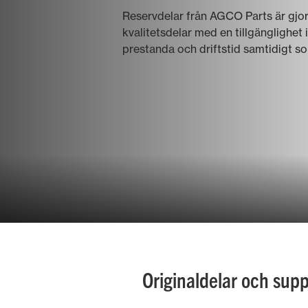
Reservdelar från AGCO Parts är gjo
Markskötsel
kvalitetsdelar med en tillgänglighet
prestanda och driftstid samtidigt som 
Blandjordbruk
Originaldelar och sup