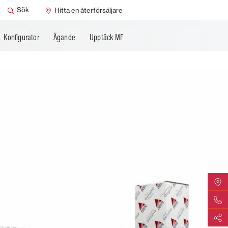
Sök
Hitta en återförsäljare
Konfigurator
Ägande
Upptäck MF
Hitta di
Kontakta
Dela