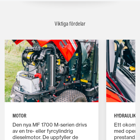
Viktiga fördelar
MOTOR
HYDRAULIK
Den nya MF 1700 M-serien drivs
Ett okompl
av en tre- eller fyrcylindrig
med open-
dieselmotor. De uppfyller de
prestanda 