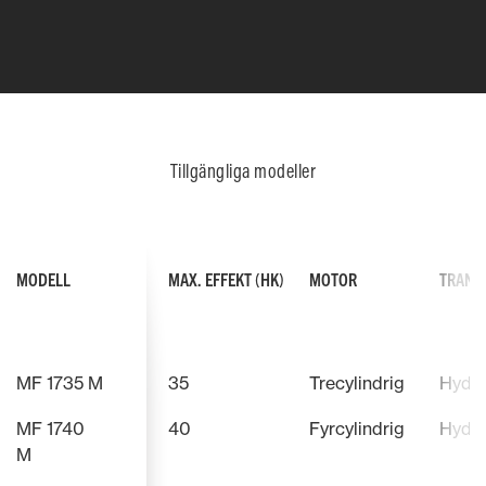
Tillgängliga modeller
MODELL
MAX. EFFEKT (HK)
MOTOR
TRANS
MF 1735 M
35
Trecylindrig
Hydro
MF 1740
40
Fyrcylindrig
Hydro
M
TILTNINGSBAR RATTSTÅNG
PLATTFORMS