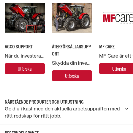
AGCO SUPPORT
ÅTERFÖRSÄLJARSUPP
MF CARE
ORT
När du investerar i en Massey Ferguson-maskin backas du upp av AGCO, världens största företag inom lantbruksmaskiner.
Skydda din investering i Massey Ferguson och placera din maskin i händerna på experter.
Utforska
Utforska
Utforska
NÄRSTÅENDE PRODUKTER OCH UTRUSTNING
Ge dig i kast med den aktuella arbetsuppgiften med
rätt redskap för rätt jobb.
RESERVDELSPAKET