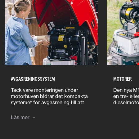
AVGASRENINGSSYSTEM
MOTORER
Tack vare monteringen under
Den nya MF
motorhuven bidrar det kompakta
en tre- elle
systemet för avgasrening till att
dieselmoto
bibehålla traktorns utmärkta sikt.
Läs mer