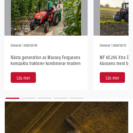
General
/ 2026/03/18
General
/ 2026/03/13
Nästa generation av Massey Fergusons
MF 8S.265 Xtra Dy
kompakta traktorer kombinerar modern
klassens mest brän
design med robust prestanda
enligt DLG PowerM
Läs mer
Läs mer