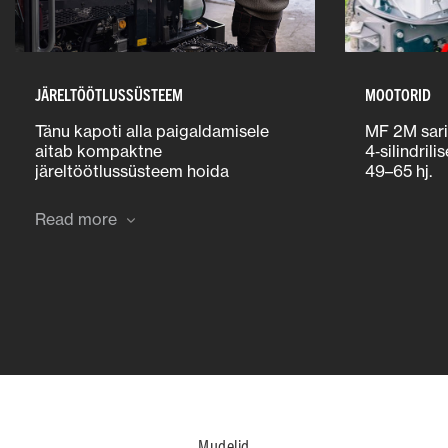
JÄRELTÖÖTLUSSÜSTEEM
MOOTORID
Tänu kapoti alla paigaldamisele
MF 2M sari
aitab kompaktne
4‑silindril
järeltöötlussüsteem hoida
49–65 hj.
suurepärast nähtavust.
Read more
Mudelid