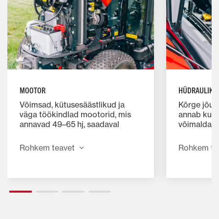
MOOTOR
HÜDRAULIKA
Võimsad, kütusesäästlikud ja
Kõrge jõud
väga töökindlad mootorid, mis
annab kuni
annavad 49–65 hj, saadaval
võimaldades
mehaanilise või hüdrostaatilise
tööseadme
käigukastiga täpseks ja
kasutust, 
Rohkem teavet
Rohkem te
ökonoomseks tööks.
hüdrovälja
ja tõhusaks