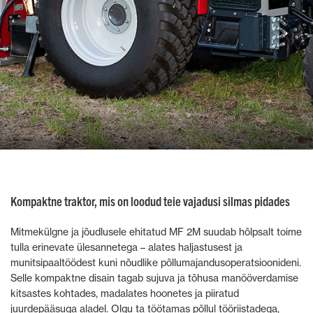
Kompaktne traktor, mis on loodud teie vajadusi silmas pidades
Mitmekülgne ja jõudlusele ehitatud MF 2M suudab hõlpsalt toime
tulla erinevate ülesannetega – alates haljastusest ja
munitsipaaltöödest kuni nõudlike põllumajandusoperatsioonideni.
Selle kompaktne disain tagab sujuva ja tõhusa manööverdamise
kitsastes kohtades, madalates hoonetes ja piiratud
juurdepääsuga aladel. Olgu ta töötamas põllul tööriistadega,