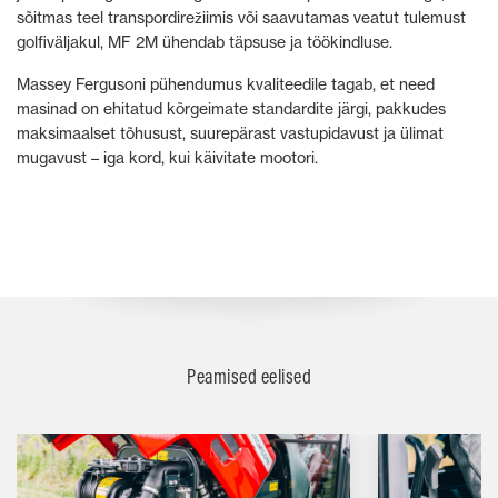
sõitmas teel transpordirežiimis või saavutamas veatut tulemust
golfiväljakul, MF 2M ühendab täpsuse ja töökindluse.
Massey Fergusoni pühendumus kvaliteedile tagab, et need
masinad on ehitatud kõrgeimate standardite järgi, pakkudes
maksimaalset tõhusust, suurepärast vastupidavust ja ülimat
mugavust – iga kord, kui käivitate mootori.
Peamised eelised