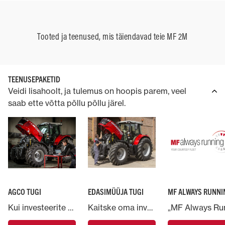
Tooted ja teenused, mis täiendavad teie MF 2M
TEENUSEPAKETID
Veidi lisahoolt, ja tulemus on hoopis parem, veel
saab ette võtta põllu põllu järel.
AGCO TUGI
EDASIMÜÜJA TUGI
MF ALWAYS RUNNI
Kui investeerite Massey Fergusoni masinasse, toetab teid AGCO, maailma suurim põllumajandusmasinate tootja.
Kaitske oma investeeringut Massey Fergusoni ja andke oma masin ekspertide kätte.