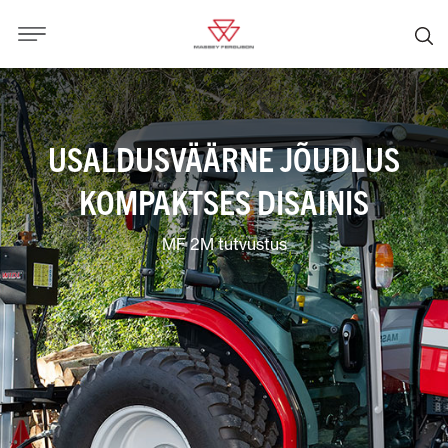
USALDUSVÄÄRNE JÕUDLUS
KOMPAKTSES DISAINIS
MF 2M tutvustus