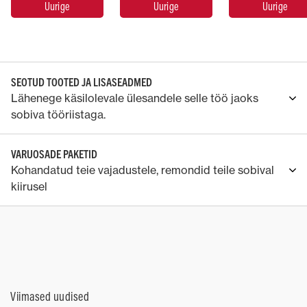
Uurige
Uurige
Uurige
SEOTUD TOOTED JA LISASEADMED
Lähenege käsilolevale ülesandele selle töö jaoks
sobiva tööriistaga.
VARUOSADE PAKETID
Kohandatud teie vajadustele, remondid teile sobival
kiirusel
Viimased uudised