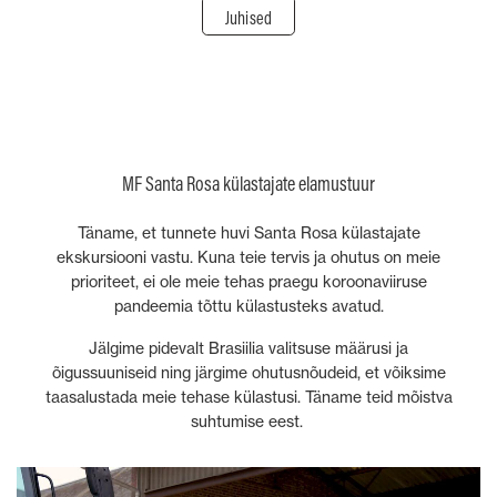
Juhised
MF Santa Rosa külastajate elamustuur
Täname, et tunnete huvi Santa Rosa külastajate
ekskursiooni vastu. Kuna teie tervis ja ohutus on meie
prioriteet, ei ole meie tehas praegu koroonaviiruse
pandeemia tõttu külastusteks avatud.
Jälgime pidevalt Brasiilia valitsuse määrusi ja
õigussuuniseid ning järgime ohutusnõudeid, et võiksime
taasalustada meie tehase külastusi. Täname teid mõistva
suhtumise eest.