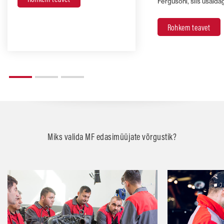
Fergusoni, siis usald
Rohkem teavet
Miks valida MF edasimüüjate võrgustik?