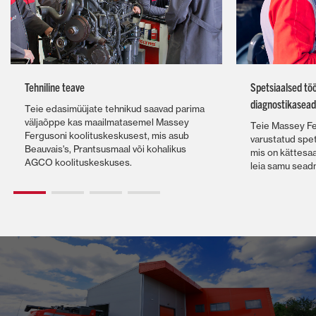
Tehniline teave
Spetsiaalsed töö
diagnostikasea
Teie edasimüüjate tehnikud saavad parima
väljaõppe kas maailmatasemel Massey
Teie Massey Fe
Fergusoni koolituskeskusest, mis asub
varustatud spet
Beauvais's, Prantsusmaal või kohalikus
mis on kättesaad
AGCO koolituskeskuses.
leia samu seadm