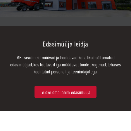
Edasimüüja leidja
MF-i seadmeid müüvad ja hooldavad kohalikud sõltumatud
edasimüüjad, kes toetavad iga müüdavat toodet kogenud, tehases
koolitatud personali ja teenindajatega.
Leidke oma lähim edasimüüja