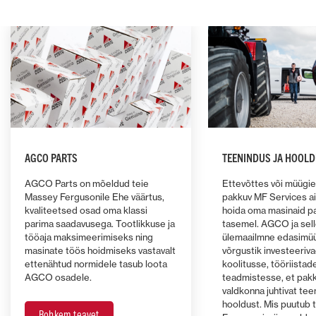
AGCO PARTS
TEENINDUS JA HOOL
AGCO Parts on mõeldud teie
Ettevõttes või müügie
Massey Fergusonile Ehe väärtus,
pakkuv MF Services ait
kvaliteetsed osad oma klassi
hoida oma masinaid p
parima saadavusega. Tootlikkuse ja
tasemel. AGCO ja sel
tööaja maksimeerimiseks ning
ülemaailmne edasimüü
masinate töös hoidmiseks vastavalt
võrgustik investeeriva
ettenähtud normidele tasub loota
koolitusse, tööriistad
AGCO osadele.
teadmistesse, et pakk
valdkonna juhtivat tee
hooldust. Mis puutub 
Rohkem teavet