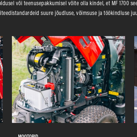
oldusel või teenusepakkumisel võite olla kindel, et MF 1700 se
iteedistandardeid suure jõudluse, võimsuse ja töökindluse ju
MOOTORID