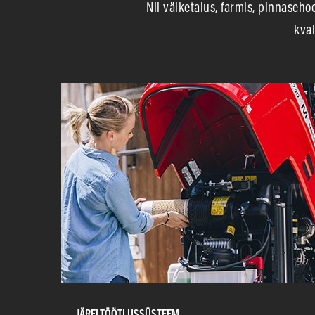
Nii väiketalus, farmis, pinnaseho
kval
JÄRELTÖÖTLUSSÜSTEEM