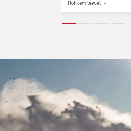
ses olevale ROPS-
süsteemile, mis sisaldab
Rohkem teavet
järeltöötluskomponente ühe
seadmes. See ühisanum-siss
süsteem tagab, et MF 1700 M
vajaliku võimsusega, kaitstes
keskkonda. Tänu kapoti alla
paigaldamisele aitab kompa
järeltöötlussüsteem hoida s
nähtavust.