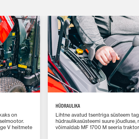
HÜDRAULIKA
ikaks on
Lihtne avatud tsentriga süsteem ta
iiselmootor.
hüdraulikasüsteemi suure jõudluse, 
ge V heitmete
võimaldab MF 1700 M seeria traktor
"kõik-ühes"
töötada suure hulga erinevate