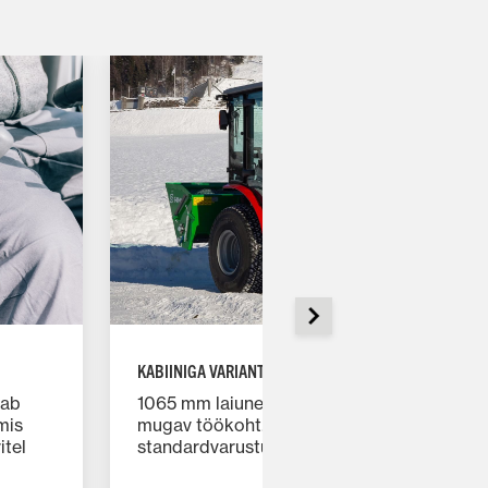
KABIINIGA VARIANT
gab
1065 mm laiune uus kabiin on juhile avar ja
mis
mugav töökoht. MF 1700 M seeria
itel
standardvarustuses on mehaanilise
vedrustusega iste, õhkvedrustus on