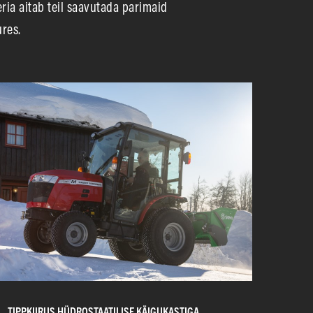
eria aitab teil saavutada parimaid
ures.
TIPPKIIRUS HÜDROSTAATILISE KÄIGUKASTIGA