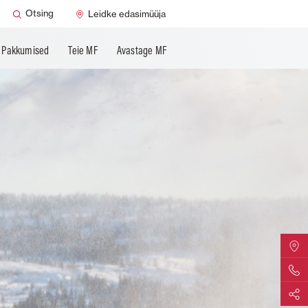
ndus
Otsing
Leidke edasimüüja
Pakkumised
Teie MF
Avastage MF
Otsige 
Võtke m
Jagage