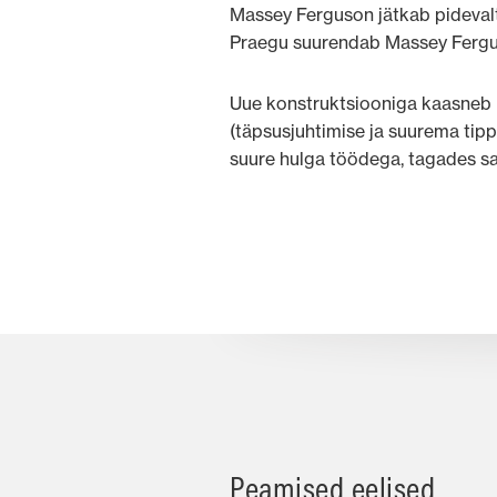
Massey Ferguson jätkab pidevalt
Praegu suurendab Massey Ferguso
Uue konstruktsiooniga kaasneb k
(täpsusjuhtimise ja suurema tipp
suure hulga töödega, tagades sa
Peamised eelised