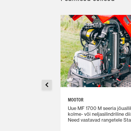
MOOTOR
tööplatvormiga
Uue MF 1700 M seeria jõuall
 ja lihtne tänu
kolme- või neljasilindriline d
 astmele traktori
Need vastavad rangetele Sta
nneb end turvaliselt
eeskirjadele tänu täiustatud 