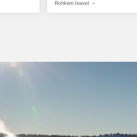
kaasaegsete tööriistade ja seadmet
Rohkem teavet
s kompaktses
Süsteem genereerib hüdroõli voolu
epritsega
kokku kuni 48 liitrit/min, tagades ala
-seeria on
piisavalt võimsust nii traktori
 samal ajal
funktsioonide samaaegseks käitam
kui ka tööseadmete funktsioonide
ktne
kasutamiseks. Standardvarustuses 
uurepärast
kaks tagumist hüdroväljavõtet, mõ
ühe- või kahepoolse toimega. Nend
aktiveerimiskangid saab lukustada 
„vaba voolu“ asendisse, mis hõlbust
kasutamist ja suurendab tõhusust.