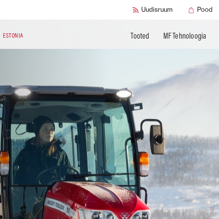
Täiendavad tooted
Mogi das Cruzes
Changzhou
Tehniline kirja
Uudisruum
Pood
Tooted
MF Tehnoloogia
N
ESTONIA