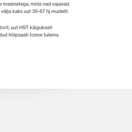
de masinatega, mida nad vajavad.
älja kaks uut 35-67 hj mudelit.
orit, uut HST käigukasti
odud hõlpsasti toime tulema