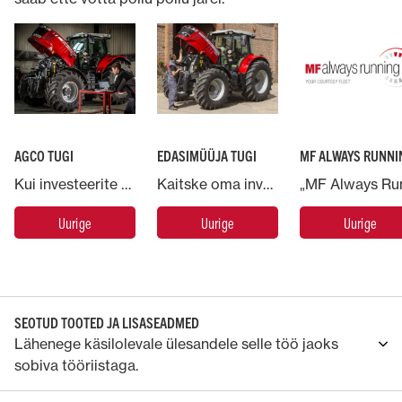
AGCO TUGI
EDASIMÜÜJA TUGI
MF ALWAYS RUNNI
Kui investeerite Massey Fergusoni masinasse, toetab teid AGCO, maailma suurim põllumajandusmasinate tootja.
Kaitske oma investeeringut Massey Fergusoni ja andke oma masin ekspertide kätte.
Uurige
Uurige
Uurige
SEOTUD TOOTED JA LISASEADMED
Lähenege käsilolevale ülesandele selle töö jaoks
sobiva tööriistaga.