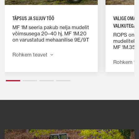
TÄPSUS JA SUJUV TÖÖ
VALIGE OMA 
VALIKUTEGA
MF 1M seeria pakub nelja mudelit
võimsusega 20–40 hj. MF 1M.20
ROPS on sa
on varustatud mehaanilise 9E/9T
mudelitel,
käigukastiga täpseks juhtimiseks,
MF 1M.35 j
samas kui ülejäänud kolm
lisavarust
Rohkem teavet
mudelit pakuvad hüdrostaatilist
kabiini. Kõ
Rohkem te
transmissiooni sujuvaks, täpseks
suurepäras
ja pingevabaks tööks. Ideaalne
kergesti l
tootlikkuse tõstmiseks.
juhtseadise
roolisamm
isteasendi.