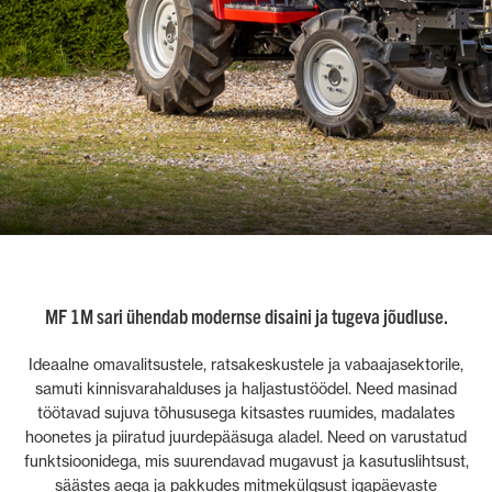
MF 1M sari ühendab modernse disaini ja tugeva jõudluse.
Ideaalne omavalitsustele, ratsakeskustele ja vabaajasektorile,
samuti kinnisvarahalduses ja haljastustöödel. Need masinad
töötavad sujuva tõhususega kitsastes ruumides, madalates
hoonetes ja piiratud juurdepääsuga aladel. Need on varustatud
funktsioonidega, mis suurendavad mugavust ja kasutuslihtsust,
säästes aega ja pakkudes mitmekülgsust igapäevaste