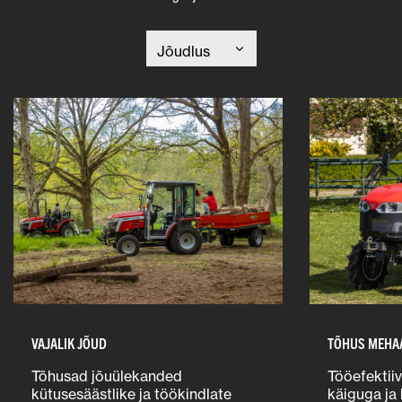
VAJALIK JÕUD
TÕHUS MEHAA
Tõhusad jõuülekanded
Tööefektii
kütusesäästlike ja töökindlate
käiguga ja