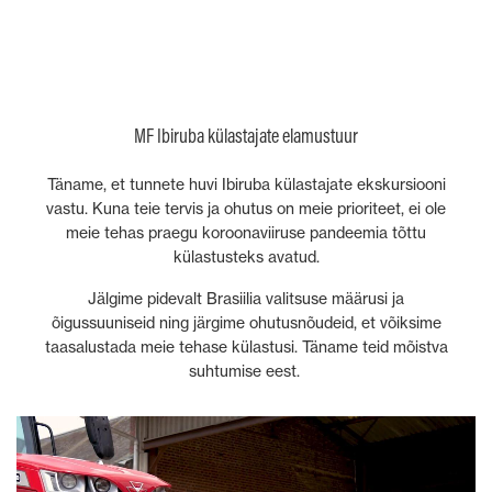
MF Ibiruba külastajate elamustuur
Täname, et tunnete huvi Ibiruba külastajate ekskursiooni
vastu. Kuna teie tervis ja ohutus on meie prioriteet, ei ole
meie tehas praegu koroonaviiruse pandeemia tõttu
külastusteks avatud.
Jälgime pidevalt Brasiilia valitsuse määrusi ja
õigussuuniseid ning järgime ohutusnõudeid, et võiksime
taasalustada meie tehase külastusi. Täname teid mõistva
suhtumise eest.