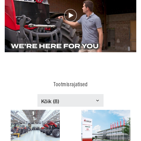
Tootmisrajatised
Itaalia
Prantsusmaa