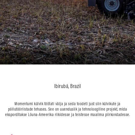
Ibirubá, Brazil
Momentumi külvik töötati välja ja seda toodeti just siin külvikute ja
põllutööriistade tehases. See on uuenduslik ja tehnoloogiline projekt, mida
eksporditakse Lõuna-Ameerika riikidesse ja teistesse maailma piirkondadesse.